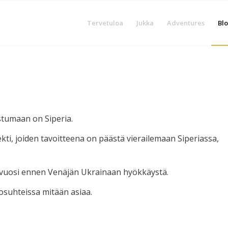
Tervetuloa
Jukka
Adventures
Blo
stumaan on Siperia.
i, joiden tavoitteena on päästä vierailemaan Siperiassa,
in vuosi ennen Venäjän Ukrainaan hyökkäystä.
losuhteissa mitään asiaa.