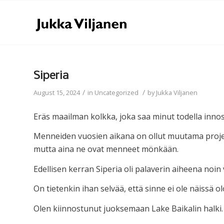
Siperia
/
/
August 15, 2024
in
Uncategorized
by
Jukka Viljanen
Eräs maailman kolkka, joka saa minut todella inno
Menneiden vuosien aikana on ollut muutama projekt
mutta aina ne ovat menneet mönkään.
Edellisen kerran Siperia oli palaverin aiheena no
On tietenkin ihan selvää, että sinne ei ole näissä o
Olen kiinnostunut juoksemaan Lake Baikalin halki.