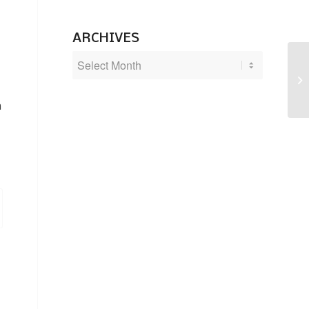
ARCHIVES
Pa
n