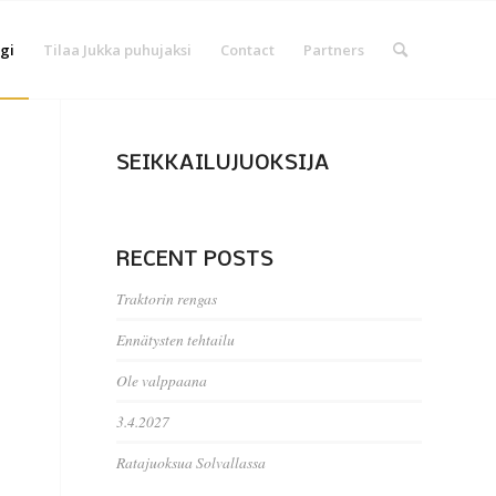
gi
Tilaa Jukka puhujaksi
Contact
Partners
SEIKKAILUJUOKSIJA
RECENT POSTS
Traktorin rengas
Ennätysten tehtailu
Ole valppaana
3.4.2027
Ratajuoksua Solvallassa