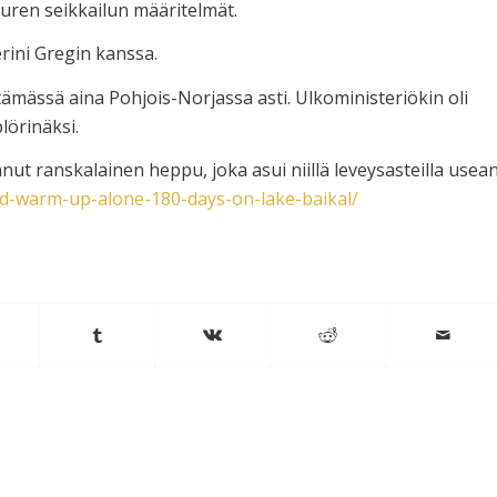
uuren seikkailun määritelmät.
rini Gregin kanssa.
tämässä aina Pohjois-Norjassa asti. Ulkoministeriökin oli
lörinäksi.
nut ranskalainen heppu, joka asui niillä leveysasteilla usea
d-warm-up-alone-180-days-on-lake-baikal/