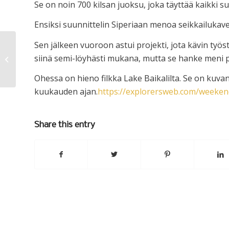
Se on noin 700 kilsan juoksu, joka täyttää kaikki s
Ensiksi suunnittelin Siperiaan menoa seikkailukave
Sen jälkeen vuoroon astui projekti, jota kävin työs
siinä semi-löyhästi mukana, mutta se hanke meni p
Lisäravinteet
Ohessa on hieno filkka Lake Baikalilta. Se on kuvan
kuukauden ajan.
https://explorersweb.com/weeken
Share this entry