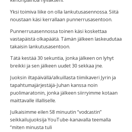
kehonpainoa hyväkseni.
Yksi toimiva liike on olla lankutusasennossa. Siitä
noustaan käsi kerrallaan punnerrusasentoon.
Punnerrusasennossa toinen käsi koskettaa
vastapäistä olkapäätä. Tämän jälkeen laskeudutaa
takaisin lankutusasentoon.
Tätä kestää 30 sekuntia, jonka jälkeen on lyhyt
breikki ja sen jälkeen uudet 30 sekkaa jne.
Juoksin iltapäivällä/alkuillasta tiimikaveri Jyrin ja
tapahtumajärjestäjä-Juhan kanssa noin
puolimaratonin, jonka jälkeen siirryimme kotaan
maittavalle illalliselle.
Julkaisimme eilen 58 minuutin “vodcastin”
seikkailujuoksija YouTube-kanavalla teemalla
“miten minusta tuli