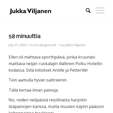
58 minuuttia
/
/
July 27, 2024
in
Uncategorized
by
Jukka Viljanen
Eilen oli mahtava sporttipäivä, jonka kruunasi
maittava neljän ruokalajin illallinen Polku Hotellin
kodassa. Siitä kiitokset Antille ja Petterille!
Tein aamulla hyvän salitreenin.
Tällä kertaa ilman painoja.
No, reiden nelipäistä reisilihasta harjoitin
lisäpainojen kanssa, mutta muuten käytin pääosin