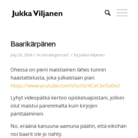
Baarikärpänen
/
/
July 26, 2024
in
Uncategorized
by
Jukka Viljanen
Ohessa on pieni maistiainen lähes tunnin
haastattelusta, joka julkaistaan pian.
https://www.youtube.com/shorts/kCeCbn5x0xU
Lyhyt videopätkä kertoo opiskeluajoistani, jolloin
olut maistui paremmalta kuin kirjojen
pänttääminen.
No, eräänä kanuuna-aamuna päätin, että eiköhän
noi baarit ole jo nähty.