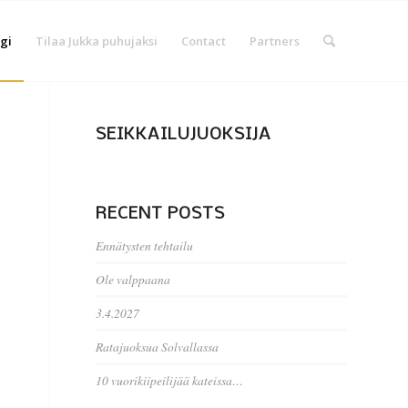
gi
Tilaa Jukka puhujaksi
Contact
Partners
SEIKKAILUJUOKSIJA
RECENT POSTS
Ennätysten tehtailu
Ole valppaana
3.4.2027
Ratajuoksua Solvallassa
10 vuorikiipeilijää kateissa…