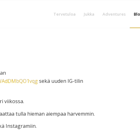
Tervetuloa
Jukka
Adventures
Blo
van
qKWAdDMbQO1vqg
sekä uuden IG-tilin
i viikossa.
 saattaa tulla hieman aiempaa harvemmin.
kä Instagramiin.