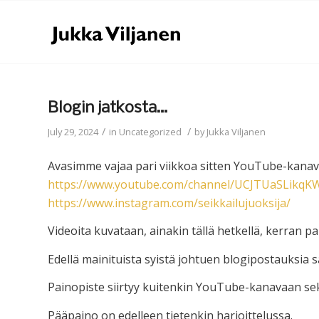
Blogin jatkosta…
/
/
July 29, 2024
in
Uncategorized
by
Jukka Viljanen
Avasimme vajaa pari viikkoa sitten YouTube-kana
https://www.youtube.com/channel/UCJTUaSLik
https://www.instagram.com/seikkailujuoksija/
Videoita kuvataan, ainakin tällä hetkellä, kerran par
Edellä mainituista syistä johtuen blogipostauksia
Painopiste siirtyy kuitenkin YouTube-kanavaan se
Pääpaino on edelleen tietenkin harjoittelussa.