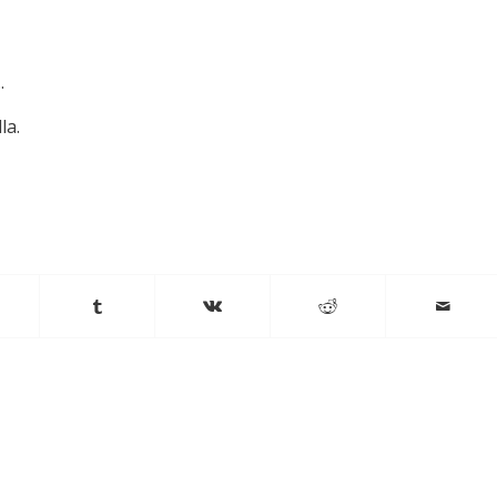
.
la.