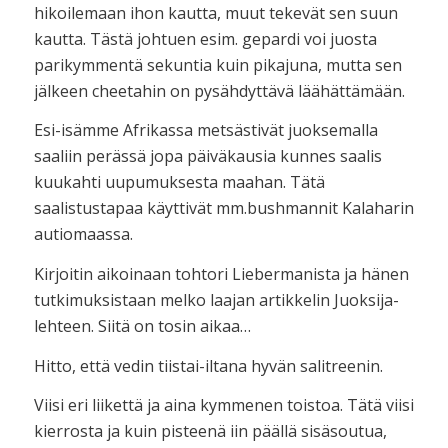
hikoilemaan ihon kautta, muut tekevät sen suun
kautta. Tästä johtuen esim. gepardi voi juosta
parikymmentä sekuntia kuin pikajuna, mutta sen
jälkeen cheetahin on pysähdyttävä läähättämään.
Esi-isämme Afrikassa metsästivät juoksemalla
saaliin perässä jopa päiväkausia kunnes saalis
kuukahti uupumuksesta maahan. Tätä
saalistustapaa käyttivät mm.bushmannit Kalaharin
autiomaassa.
Kirjoitin aikoinaan tohtori Liebermanista ja hänen
tutkimuksistaan melko laajan artikkelin Juoksija-
lehteen. Siitä on tosin aikaa…
Hitto, että vedin tiistai-iltana hyvän salitreenin.
Viisi eri liikettä ja aina kymmenen toistoa. Tätä viisi
kierrosta ja kuin pisteenä iin päällä sisäsoutua,