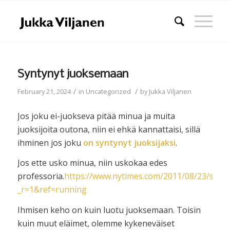
Syntynyt juoksemaan
/
/
February 21, 2024
in
Uncategorized
by
Jukka Viljanen
Jos joku ei-juokseva pitää minua ja muita
juoksijoita outona, niin ei ehkä kannattaisi, sillä
ihminen jos joku
on syntynyt juoksijaksi
.
Jos ette usko minua, niin uskokaa edes
professoria.
https://www.nytimes.com/2011/08/23/scien
_r=1&ref=running
Ihmisen keho on kuin luotu juoksemaan. Toisin
kuin muut eläimet, olemme kykeneväiset