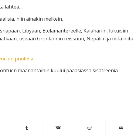
a lähteä….
aalisia, niin ainakin melkein.
isnapaan, Libyaan, Etelämantereelle, Kalahariin, lukuisiin
atkaan, useaan Grönlannin reissuun, Nepaliin ja mitä niitä
voiton puolella
.
ä johtuen maanantaihin kuului pääasiassa sisätreeniä