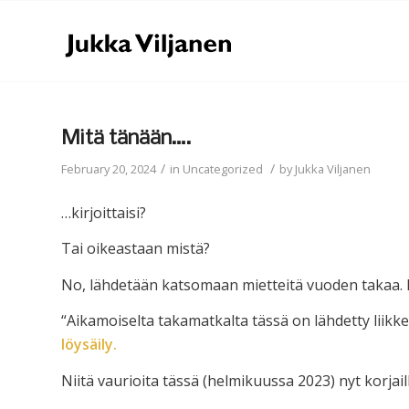
Mitä tänään….
/
/
February 20, 2024
in
Uncategorized
by
Jukka Viljanen
…kirjoittaisi?
Tai oikeastaan mistä?
No, lähdetään katsomaan mietteitä vuoden takaa. Mi
“Aikamoiselta takamatkalta tässä on lähdetty liikkee
löysäily.
Niitä vaurioita tässä (helmikuussa 2023) nyt korjail