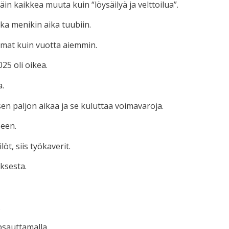
täin kaikkea muuta kuin “löysäilyä ja velttoilua”.
oka menikin aika tuubiin.
mmat kuin vuotta aiemmin.
25 oli oikea.
a.
en paljon aikaa ja se kuluttaa voimavaroja.
seen.
öt, siis työkaverit.
ksesta.
.
psauttamalla.