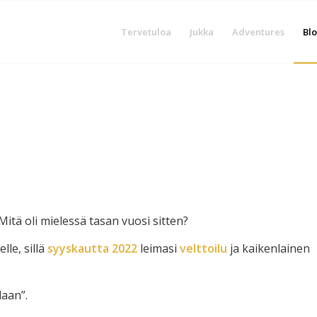
Tervetuloa
Jukka
Adventures
Blo
tä oli mielessä tasan vuosi sitten?
lle, sillä
syyskautta 2022
leimasi
velttoilu
ja kaikenlainen
laan”.