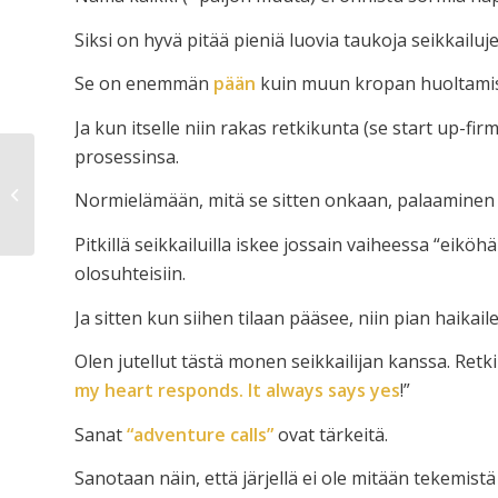
Siksi on hyvä pitää pieniä luovia taukoja seikkailuje
Se on enemmän
pään
kuin muun kropan huoltamis
Ja kun itselle niin rakas retkikunta (se start up-fi
prosessinsa.
Iloisesti pihalla 21v.
Normielämään, mitä se sitten onkaan, palaaminen o
Pitkillä seikkailuilla iskee jossain vaiheessa “eiköhä
olosuhteisiin.
Ja sitten kun siihen tilaan pääsee, niin pian haikaile
Olen jutellut tästä monen seikkailijan kanssa. Ret
my heart responds. It always says yes
!”
Sanat
“adventure calls”
ovat tärkeitä.
Sanotaan näin, että järjellä ei ole mitään tekemist