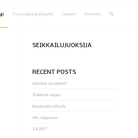
gi
Tilaa Jukka puhujaksi
Contact
Partners
SEIKKAILUJUOKSIJA
RECENT POSTS
Jäätikön olosuhteet?
Traktorin rengas
Ennätysten tehtailu
Ole valppaana
3.4.2027