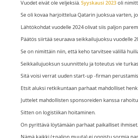
Vuodet eivät ole veljeksiä.
Syyskausi 2023
oli nimit
Se oli kovaa harjoittelua Qatarin juoksua varten, j
Lähtökohdat vuodelle 2024 olivat siis paljon pare
Päätös siirtää seuraava seikkailujuoksu vuodelle 20
Se on nimittäin niin, että keho tarvitsee välillä huili
Seikkailujuoksun suunnittelu ja toteutus vie turkas
Sitä voisi verrat uuden start-up -firman perustami
Etsit aluksi retkikuntaan parhaat mahdolliset henkil
Juttelet mahdollisten sponsoreiden kanssa rahoitu
Sitten on logistiikan hoitaminen.
On pyrittävä löytämään parhaat paikalliset ihmiset
Nämä kaikki (+paljon muuta) ei onnistu sormia na