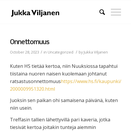
Onnettomuus
/
/
October 28, 2023
in
Uncategorized
by
Jukka Viljanen
Kuten HS tietää kertoa, niin Nuuksiossa tapahtui
tiistaina nuoren naisen kuolemaan johtanut
ratsastusonnettomuus
https://www.hs.fi/kaupunki/art-
2000009951320.html
Juoksin sen paikan ohi samaisena päivänä, kuten
niin usein.
Treffasin tallien lähettyvillä pari kaveria, jotka
tiesivät kertoa joitakin tunteja aiemmin