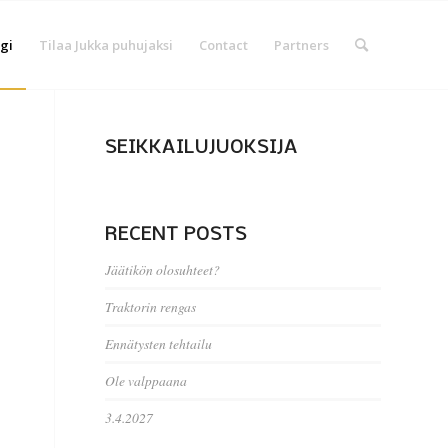
gi
Tilaa Jukka puhujaksi
Contact
Partners
SEIKKAILUJUOKSIJA
RECENT POSTS
Jäätikön olosuhteet?
Traktorin rengas
Ennätysten tehtailu
Ole valppaana
3.4.2027