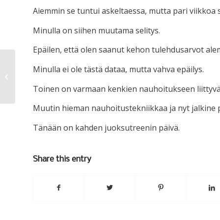
Aiemmin se tuntui askeltaessa, mutta pari viikkoa s
Minulla on siihen muutama selitys.
Epäilen, että olen saanut kehon tulehdusarvot alem
Minulla ei ole tästä dataa, mutta vahva epäilys.
Kuukausi ja kaks päivää
Toinen on varmaan kenkien nauhoitukseen liittyvä 
Muutin hieman nauhoitustekniikkaa ja nyt jalkine
Tänään on kahden juoksutreenin päivä.
Share this entry