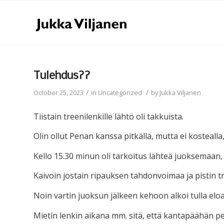
Tulehdus??
/
/
October 25, 2023
in
Uncategorized
by
Jukka Viljanen
Tiistain treenilenkille lähtö oli takkuista.
Olin ollut Penan kanssa pitkällä, mutta ei kostealla,
Kello 15.30 minun oli tarkoitus lähteä juoksemaan, m
Kaivoin jostain ripauksen tahdonvoimaa ja pistin t
Noin vartin juoksun jälkeen kehoon alkoi tulla eloa 
Mietin lenkin aikana mm. sitä, että kantapäähän pe