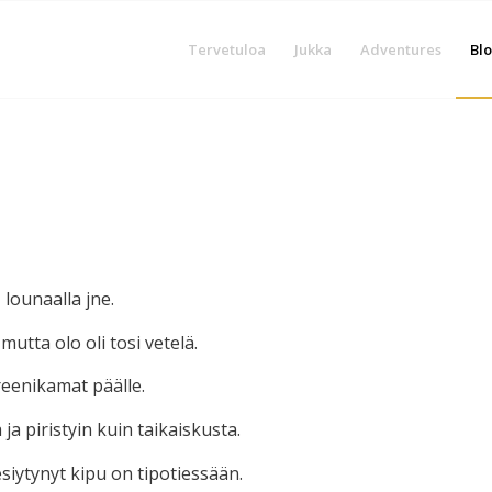
Tervetuloa
Jukka
Adventures
Blo
 lounaalla jne.
utta olo oli tosi vetelä.
reenikamat päälle.
ja piristyin kuin taikaiskusta.
siytynyt kipu on tipotiessään.