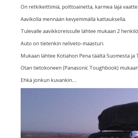
On retkikeittimiä, polttoainetta, karmea läjä vaattei
Aavikolla mennään kevyemmällä kattauksella.
Tulevalle aavikkoreissulle lähtee mukaan 2 henkilö
Auto on tietenkin neliveto-maasturi.
Mukaan lähtee Kotiahon Pena täältä Suomesta ja T
Otan tietokoneen (Panasonic Toughbook) mukaan, j
Ehkä jonkun kuvankin….