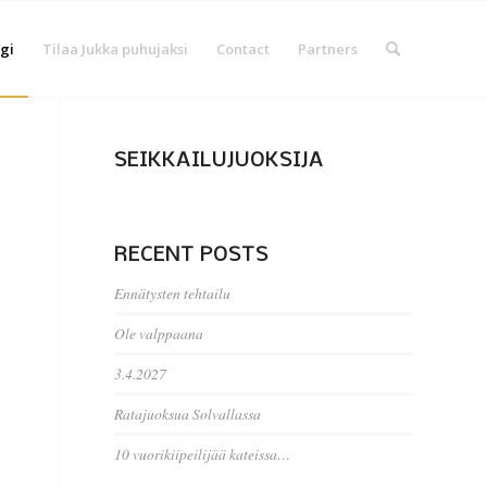
gi
Tilaa Jukka puhujaksi
Contact
Partners
SEIKKAILUJUOKSIJA
RECENT POSTS
Ennätysten tehtailu
Ole valppaana
3.4.2027
Ratajuoksua Solvallassa
10 vuorikiipeilijää kateissa…