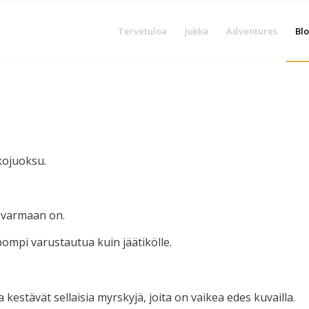
Tervetuloa
Jukka
Adventures
Blo
kkojuoksu.
e varmaan on.
ompi varustautua kuin jäätikölle.
ka kestävät sellaisia myrskyjä, joita on vaikea edes kuvailla.