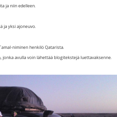
ta ja niin edelleen.
ä ja yksi ajoneuvo.
amal-niminen henkilö Qatarista.
onka avulla voin lähettää blogitekstejä luettavaksenne.