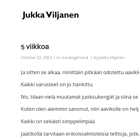
5 viikkoa
/
/
October 22, 2023
in
Uncategorized
by
Jukka Viljanen
Ja sitten se alkaa, nimittäin pitkään odotettu aavi
Kaikki varusteet on jo hankittu.
No, tilaan vielä muutamat juoksukengät ja siinä s
Kuten olen aiemmin sanonut, niin aavikolle on help
Kaikki on selvästi simppelimpää.
Jäätiköllä tarvitaan erikoisvalmisteisia telttoja, jot