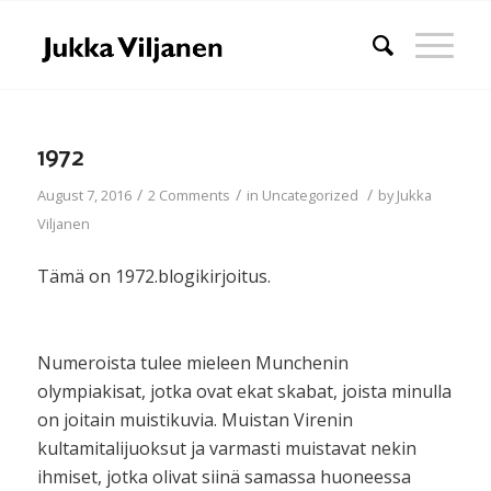
1972
/
/
/
August 7, 2016
2 Comments
in
Uncategorized
by
Jukka
Viljanen
Tämä on 1972.blogikirjoitus.
Numeroista tulee mieleen Munchenin
olympiakisat, jotka ovat ekat skabat, joista minulla
on joitain muistikuvia. Muistan Virenin
kultamitalijuoksut ja varmasti muistavat nekin
ihmiset, jotka olivat siinä samassa huoneessa