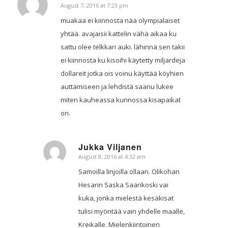
August 7, 2016 at 7:23 pm
says:
muakaa ei kiinnosta nää olympialaiset
yhtää. avajaisii kattelin vähä aikaa ku
sattu olee telkkari auki. lähinnä sen takii
ei kiinnosta ku kisoihi käytetty miljardeja
dollareit jotka ois voinu käyttää köyhien
auttamiseen ja lehdistä saanu lukee
miten kauheassa kunnossa kisapaikat
on.
Jukka Viljanen
August 8, 2016 at 4:32 am
says:
Samoilla linjoilla ollaan. Olikohan
Hesarin Saska Saarikoski vai
kuka, jonka mielestä kesäkisat
tulisi myöntää vain yhdelle maalle,
Kreikalle. Mielenkiintoinen