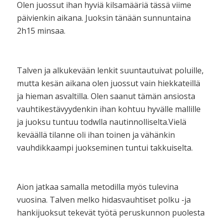
Olen juossut ihan hyviä kilsamääriä tässä viime
päivienkin aikana. Juoksin tänään sunnuntaina
2h15 minsaa.
Talven ja alkukevään lenkit suuntautuivat poluille,
mutta kesän aikana olen juossut vain hiekkateillä
ja hieman asvaltilla. Olen saanut tämän ansiosta
vauhtikestävyydenkin ihan kohtuu hyvälle mallille
ja juoksu tuntuu todwlla nautinnolliselta.Vielä
keväällä tilanne oli ihan toinen ja vähänkin
vauhdikkaampi juokseminen tuntui takkuiselta.
Aion jatkaa samalla metodilla myös tulevina
vuosina. Talven melko hidasvauhtiset polku -ja
hankijuoksut tekevät työtä peruskunnon puolesta