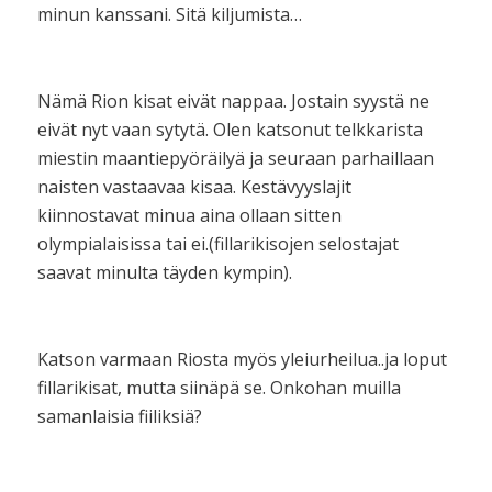
minun kanssani. Sitä kiljumista…
Nämä Rion kisat eivät nappaa. Jostain syystä ne
eivät nyt vaan sytytä. Olen katsonut telkkarista
miestin maantiepyöräilyä ja seuraan parhaillaan
naisten vastaavaa kisaa. Kestävyyslajit
kiinnostavat minua aina ollaan sitten
olympialaisissa tai ei.(fillarikisojen selostajat
saavat minulta täyden kympin).
Katson varmaan Riosta myös yleiurheilua..ja loput
fillarikisat, mutta siinäpä se. Onkohan muilla
samanlaisia fiiliksiä?