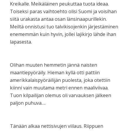
Kreikalle. Meikäläinen peukuttaa tuota ideaa.
Toiseksi paras vaihtoehto olisi Suomi ja voisihan
siitä urakasta antaa osan länsinaapurillekin.
Meiltä onnistusi tuo talvikisojenkin järjestäminen
enememmän kuin hyvin, jollei lajikirjo lähde ihan
lapasesta.
Olihan muuten hemmetin jännä naisten
maantiepyöräily. Hieman kyllä otti pattiin
amerikkalaispyöräilijän puolesta, joka otettiin
kiinni vain muutama metri ennen maaliviivaa.
Tuon kilpailijan olemus oli varvauksen jälkeen
paljon puhuva….
Tänään alkaa nettisivujen viilaus. Riippuen