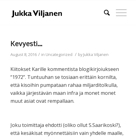
Kevyesti…
/
/
August 8, 2016
in
Uncategorized
by
Jukka Viljanen
Kiitokset Karille kommentista blogikirjoiukseen
“1972”. Tuntuuhan se tosiaan erittäin kornilta,
että kisoihin pumpataan rahaa miljarditolkulla,
vaikka järjestävän maan infra ja monet monet
muut asiat ovat rempallaan.
Joku toimittaja ehdotti (oliko ollut S.Saarikoski?),
että kesäkisat myönnettäisiin vain yhdelle maalle,