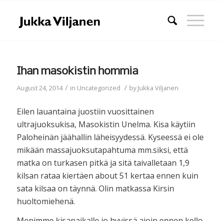
Ihan masokistin hommia
/
/
August 24, 2014
in
Uncategorized
by
Jukka Viljanen
Eilen lauantaina juostiin vuosittainen
ultrajuoksukisa, Masokistin Unelma. Kisa käytiin
Paloheinän jäähallin läheisyydessä. Kyseessä ei ole
mikään massajuoksutapahtuma mm.siksi, että
matka on turkasen pitkä ja sitä taivalletaan 1,9
kilsan rataa kiertäen about 51 kertaa ennen kuin
sata kilsaa on täynnä. Olin matkassa Kirsin
huoltomiehenä.
Menimme kisapaikalle jo hyvissä ajoin ennen kello