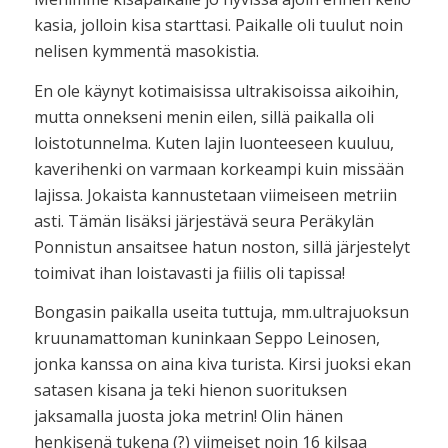
kasia, jolloin kisa starttasi. Paikalle oli tuulut noin
nelisen kymmentä masokistia.
En ole käynyt kotimaisissa ultrakisoissa aikoihin,
mutta onnekseni menin eilen, sillä paikalla oli
loistotunnelma. Kuten lajin luonteeseen kuuluu,
kaverihenki on varmaan korkeampi kuin missään
lajissa. Jokaista kannustetaan viimeiseen metriin
asti. Tämän lisäksi järjestävä seura Peräkylän
Ponnistun ansaitsee hatun noston, sillä järjestelyt
toimivat ihan loistavasti ja fiilis oli tapissa!
Bongasin paikalla useita tuttuja, mm.ultrajuoksun
kruunamattoman kuninkaan Seppo Leinosen,
jonka kanssa on aina kiva turista. Kirsi juoksi ekan
satasen kisana ja teki hienon suorituksen
jaksamalla juosta joka metrin! Olin hänen
henkisenä tukena (?) viimeiset noin 16 kilsaa