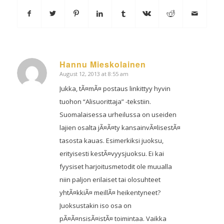
Hannu Mieskolainen
August 12, 2013 at 8:55 am
says:
Jukka, tÃ¤mÃ¤ postaus linkittyy hyvin
tuohon “Alisuorittaja” -tekstiin.
Suomalaisessa urheilussa on useiden
lajien osalta jÃ¤Ã¤ty kansainvÃ¤lisestÃ¤
tasosta kauas. Esimerkiksi juoksu,
erityisesti kestÃ¤vyysjuoksu. Ei kai
fyysiset harjoitusmetodit ole muualla
niin paljon erilaiset tai olosuhteet
yhtÃ¤kkiÃ¤ meillÃ¤ heikentyneet?
Juoksustakin iso osa on
pÃ¤Ã¤nsisÃ¤istÃ¤ toimintaa. Vaikka