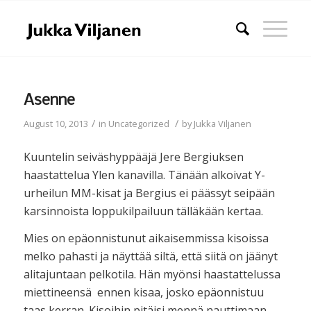
Asenne
/
/
August 10, 2013
in
Uncategorized
by
Jukka Viljanen
Kuuntelin seiväshyppääjä Jere Bergiuksen
haastattelua Ylen kanavilla. Tänään alkoivat Y-
urheilun MM-kisat ja Bergius ei päässyt seipään
karsinnoista loppukilpailuun tälläkään kertaa.
Mies on epäonnistunut aikaisemmissa kisoissa
melko pahasti ja näyttää siltä, että siitä on jäänyt
alitajuntaan pelkotila. Hän myönsi haastattelussa
miettineensä ennen kisaa, josko epäonnistuu
taas kerran. Kisoihin pitäisi mennä nauttimaan