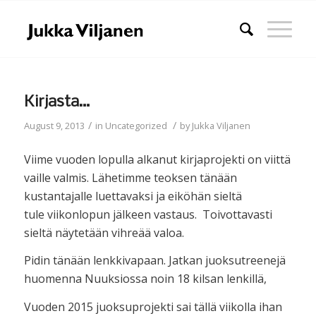
Kirjasta…
/
/
August 9, 2013
in
Uncategorized
by
Jukka Viljanen
Viime vuoden lopulla alkanut kirjaprojekti on viittä
vaille valmis. Lähetimme teoksen tänään
kustantajalle luettavaksi ja eiköhän sieltä
tule viikonlopun jälkeen vastaus. Toivottavasti
sieltä näytetään vihreää valoa.
Pidin tänään lenkkivapaan. Jatkan juoksutreenejä
huomenna Nuuksiossa noin 18 kilsan lenkillä,
Vuoden 2015 juoksuprojekti sai tällä viikolla ihan