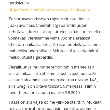
nettisivuille
http://www.cheetahbotswana.com/index.php
Toivottavasti kissojen rapsuttelu tuo tiimille
juoksuvoimaa. Cheetahit (gepardit)muuten
kehräävät, kun niitä rapsuttelee ja ääni on todella
voimakas. Vierailimme viime vuonna eräässä
Cheetah-paikassa Etelä-Afrikan puolella ja saimme
mahdollisuuden silitellä 6kk ikäistä ja kieltämättä
melko lutuista gepardia.
Vierailuun ja muihin seremonioihin menee sen
verran aikaa, että ehdimme just ja just juosta 25
kilsaa. Haluamme kuitenkin aloittaa urakan 14.8.,
sillä Gregin on oltava töissä 5.9.menessä. Tiimin
tavoitteena on saapua maaliin 3.9.2010.
Tässä on siis vajaa kolme viikkoa starttiin. Mukaan
tulevat tavarat on jo pääosin hankittu; ostimme