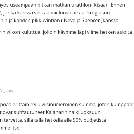
 myös useampaan pitkän matkan triathlon- kisaan. Ennen
”, jonka kanssa viettää mieluusti aikaa. Greg asuu
in ja kahden pikkuvintiön ( Neve ja Spencer )kanssa.
viikon kuluttua, jolloin käymme läpi viime hetken asioita
 Viljanen
poaa erittäin reilu viisinumeroinen summa, joten kumppani
rit ovat suhtautuneet Kalaharin halkijuoksuun
 tarvetta, sillä tällä hetkellä alle 50% budjetista
imme itse.