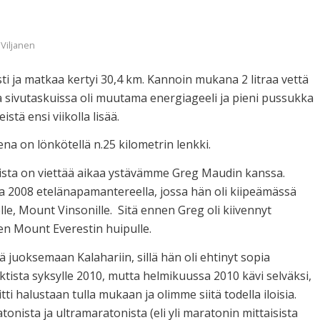
 Viljanen
sti ja matkaa kertyi 30,4 km. Kannoin mukana 2 litraa vettä
sivutaskuissa oli muutama energiageeli ja pieni pussukka
stä ensi viikolla lisää.
 on lönkötellä n.25 kilometrin lenkki.
sta on viettää aikaa ystävämme Greg Maudin kanssa.
 2008 etelänapamantereella, jossa hän oli kiipeämässä
le, Mount Vinsonille. Sitä ennen Greg oli kiivennyt
 Mount Everestin huipulle.
ä juoksemaan Kalahariin, sillä hän oli ehtinyt sopia
ektista syksylle 2010, mutta helmikuussa 2010 kävi selväksi,
tti halustaan tulla mukaan ja olimme siitä todella iloisia.
onista ja ultramaratonista (eli yli maratonin mittaisista