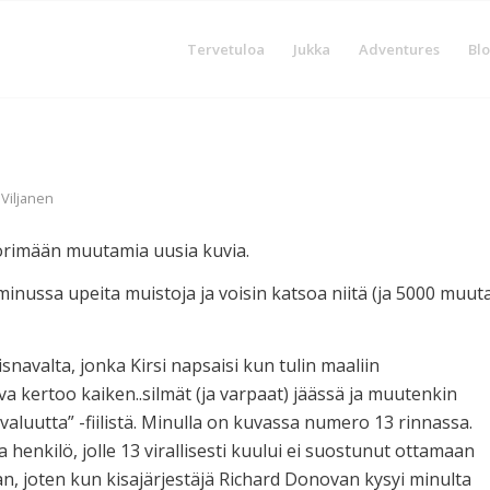
Tervetuloa
Jukka
Adventures
Blo
 Viljanen
yörimään muutamia uusia kuvia.
inussa upeita muistoja ja voisin katsoa niitä (ja 5000 muut
navalta, jonka Kirsi napsaisi kun tulin maaliin
a kertoo kaiken..silmät (ja varpaat) jäässä ja muutenkin
luutta” -fiilistä. Minulla on kuvassa numero 13 rinnassa.
ja henkilö, jolle 13 virallisesti kuului ei suostunut ottamaan
n, joten kun kisajärjestäjä Richard Donovan kysyi minulta