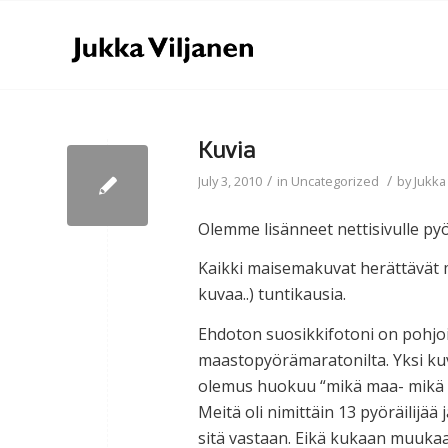
Kuvia
/
/
July 3, 2010
in
Uncategorized
by
Jukka
Olemme lisänneet nettisivulle p
Kaikki maisemakuvat herättävät m
kuvaa..) tuntikausia.
Ehdoton suosikkifotoni on pohjois
maastopyörämaratonilta. Yksi kuv
olemus huokuu “mikä maa- mikä va
Meitä oli nimittäin 13 pyöräilijää 
sitä vastaan. Eikä kukaan muukaa