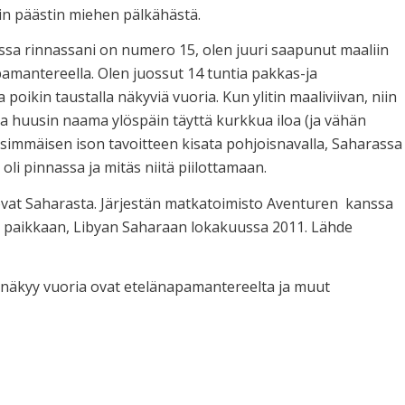
iin päästin miehen pälkähästä.
ossa rinnassani on numero 15, olen juuri saapunut maaliin
pamantereella. Olen juossut 14 tuntia pakkas-ja
 poikin taustalla näkyviä vuoria. Kun ylitin maaliviivan, niin
ja huusin naama ylöspäin täyttä kurkkua iloa (ja vähän
nsimmäisen ison tavoitteen kisata pohjoisnavalla, Saharassa
oli pinnassa ja mitäs niitä piilottamaan.
at Saharasta. Järjestän matkatoimisto Aventuren kanssa
 paikkaan, Libyan Saharaan lokakuussa 2011. Lähde
la näkyy vuoria ovat etelänapamantereelta ja muut