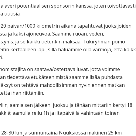
alaveri potentiaalisen sponsorin kanssa, joten toivottavasti
iä uutisia.
 päivän/1000 kilometrin aikana tapahtuvat juoksijoiden
iestä ja kaksi ajoneuvoa. Saamme ruoan, veden,
s.yms. ja se kaikki tietenkin maksaa. Tukiryhmän pomo
itin kertaalleen läpi, sillä haluamme olla varmoja, että kaikk
i.
anomistajilta on saatava/ostettava luvat, jotta voimme
Meidän tiedettävä etukäteen mistä saamme lisää puhdasta
tiläksyt on tehtävä mahdollisimman hyvin ennen matkan
etta ihan riittämiin.
yyliin; aamiaisen jälkeen juoksu ja tänään mittariin kertyi 18
kkiä; aamulla reilu 1h ja iltapäivällä vähintään toinen
a 28-30 km ja sunnuntaina Nuuksiossa mäkinen 25 km.