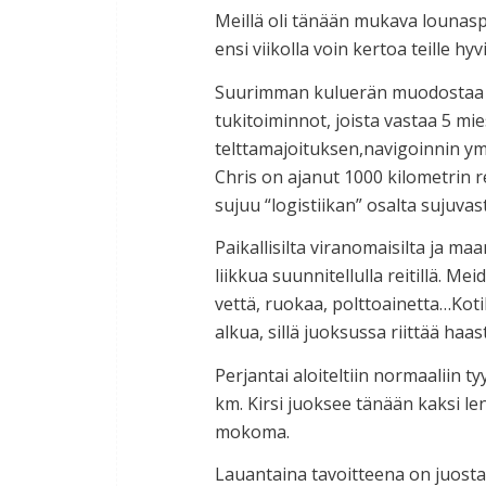
Meillä oli tänään mukava lounasp
ensi viikolla voin kertoa teille hyv
Suurimman kuluerän muodostaa 20
tukitoiminnot, joista vastaa 5 m
telttamajoituksen,navigoinnin ym
Chris on ajanut 1000 kilometrin re
sujuu “logistiikan” osalta sujuvast
Paikallisilta viranomaisilta ja ma
liikkua suunnitellulla reitillä. 
vettä, ruokaa, polttoainetta…Ko
alkua, sillä juoksussa riittää haast
Perjantai aloiteltiin normaaliin t
km. Kirsi juoksee tänään kaksi len
mokoma.
Lauantaina tavoitteena on juost