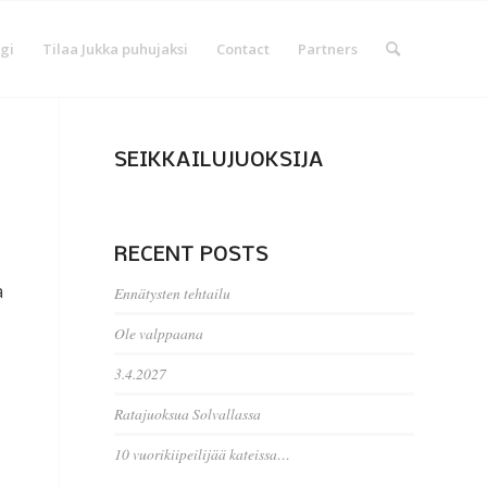
gi
Tilaa Jukka puhujaksi
Contact
Partners
SEIKKAILUJUOKSIJA
RECENT POSTS
a
Ennätysten tehtailu
Ole valppaana
3.4.2027
Ratajuoksua Solvallassa
10 vuorikiipeilijää kateissa…