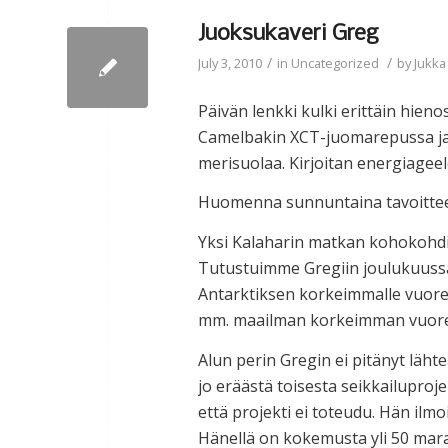
Juoksukaveri Greg
/
/
July 3, 2010
in
Uncategorized
by
Jukka
Päivän lenkki kulki erittäin hieno
Camelbakin XCT-juomarepussa ja 
merisuolaa. Kirjoitan energiageelei
Huomenna sunnuntaina tavoitteena
Yksi Kalaharin matkan kohokohdi
Tutustuimme Gregiin joulukuussa
Antarktiksen korkeimmalle vuorel
mm. maailman korkeimman vuoren
Alun perin Gregin ei pitänyt lähte
jo eräästä toisesta seikkailuproj
että projekti ei toteudu. Hän ilmoi
Hänellä on kokemusta yli 50 marat