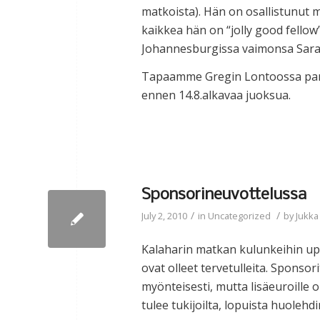
matkoista). Hän on osallistunut
kaikkea hän on “jolly good fellow
Johannesburgissa vaimonsa Sarah
Tapaamme Gregin Lontoossa parin 
ennen 14.8.alkavaa juoksua.
Sponsorineuvottelussa
/
/
July 2, 2010
in
Uncategorized
by
Jukka
Kalaharin matkan kulunkeihin up
ovat olleet tervetulleita. Sponso
myönteisesti, mutta lisäeuroille on
tulee tukijoilta, lopuista huolehd