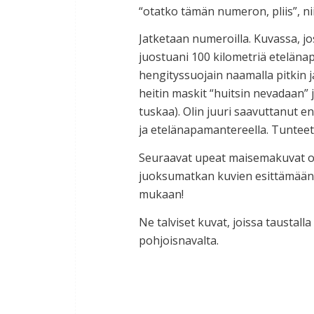
“otatko tämän numeron, pliis”, n
Jatketaan numeroilla. Kuvassa, j
juostuani 100 kilometriä eteläna
hengityssuojain naamalla pitkin ja
heitin maskit “huitsin nevadaan” 
tuskaa). Olin juuri saavuttanut e
ja etelänapamantereella. Tunteet 
Seuraavat upeat maisemakuvat ov
juoksumatkan kuvien esittämään
mukaan!
Ne talviset kuvat, joissa taustal
pohjoisnavalta.