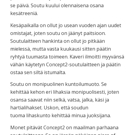
se päivä. Soutu kuului olennaisena osana
kesätreeniä.
Kesäpaikalla on ollut jo usean vuoden ajan uudet
omistajat, joten soutu on jäänyt paitsioon.
Soutulaitteen hankinta on ollut jo pitkään
mielessä, mutta vasta kuukausi sitten päätin
ryhtyä tuumasta toimeen. Kaveri ilmoitti myyvänsä
vähän käytetyn Concept2-soutulaitteen ja päätin
ostaa sen siltä istumalta.
Soutu on monipuolinen kuntoilumuoto. Se
kehittää kehon eri lihaksia monipuolisesti, joten
osansa saavat niin selkä, vatsa, jalka, käsi ja
hartialihakset. Uskon, että soudun
tuoma lihaskunto kehittää minua juoksijana.
Monet pitävät Concept2 on maailman parhaana