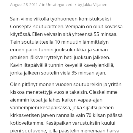
/
/
August 28, 2011
in
Uncategorized
by
Jukka Viljanen
Sain viime viikolla työhuoneen komistukseksi
Consept2-soutulaitteen. Vempain on ollut kovassa
käytössä. Eilen veivasin sitä yhteensä 55 minsaa.
Tein soutulaitteella 10 minuutin lämmittelyn
ennen parin tunnin juoksulenkkiä. ja saman
pituisen jälkiverryttelyn heti juoksun jälkeen.
Kävin iltapäivällä tunnin kevyellä kävelylenkillä,
jonka jälkeen soutelin vielä 35 minsan ajan.
Olen pitänyt monen vuoden soutubreikin ja yritän
kiskoa menetettyjä vuosia takaisin. Oleskelimme
aiemmin kesät ja lähes kaiken vapaa-ajan
vanhempieni kesäpaikassa, joka sijaitsi pienen
kirkasvetisen järven rannalla vain 70 kilsan päässä
kotioveltamme. Kesäpaikan varustuksiin kuului
pieni soutuvene, jolla päästelin menemään harva