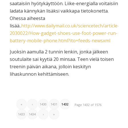
saataisiin hyötykäyttöön. Liike-energialla voitaisiin
ladata kännykän lisäksi vaikkapa tietokonetta.
Ohessa aiheesta
lisää..
http://www.dailymail.co.uk/sciencetech/article-
2030022/How-gadget-shoes-use-foot-power-run-
battery-mobile-phone.html?ito=feeds-newsxml
Juoksin aamulla 2 tunnin lenkin, jonka jälkeen
soutulaite sai kyytiä 20 minsaa. Teen vielä toisen
treenin päivän aikana, jolloin keskityn
lihaskunnon kehittämiseen.
«
‹
1430
1431
1432
Page 1432 of 1576
1433
1434
›
»