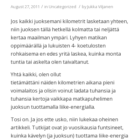
/
/
August 27, 2011
in
Uncategorized
by
Jukka Viljanen
Jos kaikki juoksemani kilometrit lasketaan yhteen,
niin juoksen tällä hetkellä kolmatta tai neljättä
kertaa maailman ympäri. Lyhyen matikan
oppimäärällä ja lukuisten 4- koetulosten
rohkaisema en edes yritä laskea, kuinka monta
tuntia tai askelta olen taivaltanut.
Yhtä kaikki, olen ollut
tietämättäni näiden kilometrien aikana pieni
voimalaitos ja olisin voinut ladata tuhansia ja
tuhansia kertoja vaikkapa matkapuhelimen
juoksun tuottamalla liike-energialla.
Tosi on. Ja jos ette usko, niin lukekaa oheinen
artikkeli. Tutkijat ovat jo vuosikausia funtsineet,
kuinka kävelyn (ja juoksun) tuottama liike-energia