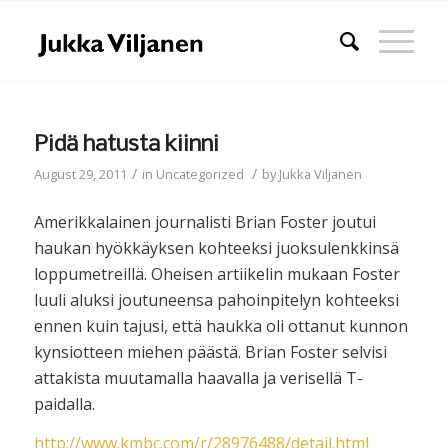
Pidä hatusta kiinni
/
/
August 29, 2011
in
Uncategorized
by
Jukka Viljanen
Amerikkalainen journalisti Brian Foster joutui
haukan hyökkäyksen kohteeksi juoksulenkkinsä
loppumetreillä. Oheisen artiikelin mukaan Foster
luuli aluksi joutuneensa pahoinpitelyn kohteeksi
ennen kuin tajusi, että haukka oli ottanut kunnon
kynsiotteen miehen päästä. Brian Foster selvisi
attakista muutamalla haavalla ja verisellä T-
paidalla.
http://www.kmbc.com/r/28976488/detail.html