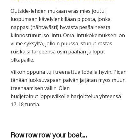
Outside-lehden mukaan eräs mies joutui
luopumaan kävelylenkillään piposta, jonka
nappasi (nähtävästi) hyvästä pesäaineesta
kiinnostunut iso lintu. Oma lintukokemukseni on
viime syksyltä, jolloin puussa istunut rastas
ruiskaisi tarpeensa osin päähän ja loput
olkapäille.
Viikonloppuna tuli treenattua todella hyvin. Pidän
tänään juoksuvapaan päivän ja jätän myös muun
treenaamisen väliin. Olen
budjetoinut loppuviikolle harjoittelua yhteensä
17-18 tuntia.
Row row row your boat…