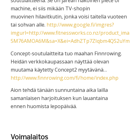
soutulaitteena. Se on järeän näköinen piece of
machine, ei siis mikään TV-shopin
muovinen hilavitkutin, jonka voisi taitella vuoteen
tai sohvan alle.
http://www.google.fi/imgres?
imgurl=http://www.fitnessworks.co.nz/product_i
5M76AMOA6M&sa=X&ei=AdhZTp7ZIqbm4QS2uYmtBQ&
Concept-soutulaitteita tuo maahan Finnrowing.
Heidän verkkokaupassaan näyttää olevan
muutama käytetty Concept2 myytävänä…
http://www.finnrowing.com/fi/home/index.php
Aion tehdä tänään sunnuntaina aika lailla
samanlaisen harjoituksen kun lauantaina
ennen huomista lepopäivää.
Voimalaitos