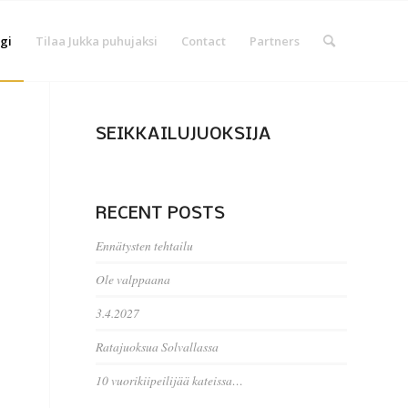
gi
Tilaa Jukka puhujaksi
Contact
Partners
SEIKKAILUJUOKSIJA
RECENT POSTS
Ennätysten tehtailu
Ole valppaana
3.4.2027
Ratajuoksua Solvallassa
10 vuorikiipeilijää kateissa…