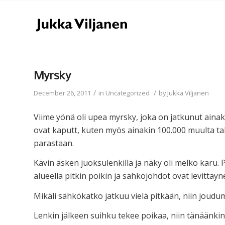
Myrsky
/
/
December 26, 2011
in
Uncategorized
by
Jukka Viljanen
Viime yönä oli upea myrsky, joka on jatkunut aina
ovat kaputt, kuten myös ainakin 100.000 muulta tal
parastaan.
Kävin äsken juoksulenkillä ja näky oli melko karu
alueella pitkin poikin ja sähköjohdot ovat levittäyn
Mikäli sähkökatko jatkuu vielä pitkään, niin jou
Lenkin jälkeen suihku tekee poikaa, niin tänäänkin