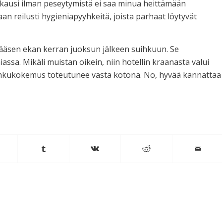
kuukausi ilman peseytymistä ei saa minua heittämään
aan reilusti hygieniapyyhkeitä, joista parhaat löytyvät
 pääsen ekan kerran juoksun jälkeen suihkuun. Se
ssa. Mikäli muistan oikein, niin hotellin kraanasta valui
suihkukokemus toteutunee vasta kotona. No, hyvää kannattaa