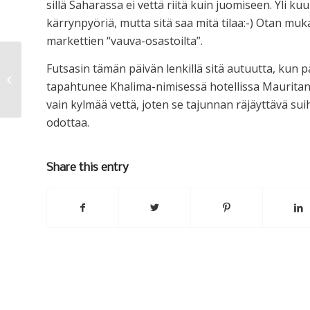
sillä Saharassa ei vettä riitä kuin juomiseen. Yli 
kärrynpyöriä, mutta sitä saa mitä tilaa:-) Otan muk
markettien “vauva-osastoilta”.
Futsasin tämän päivän lenkillä sitä autuutta, kun
Food party
tapahtunee Khalima-nimisessä hotellissa Mauritania
vain kylmää vettä, joten se tajunnan räjäyttävä 
odottaa.
Share this entry