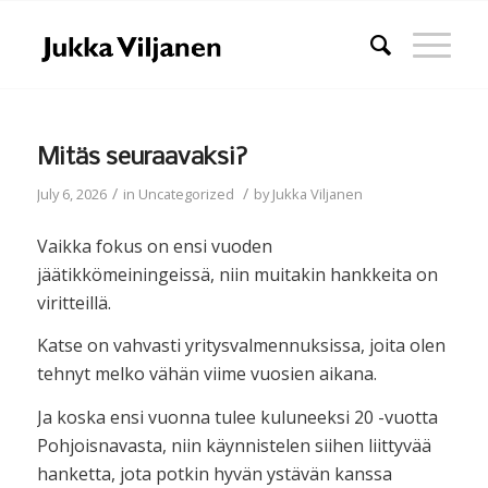
Mitäs seuraavaksi?
/
/
July 6, 2026
in
Uncategorized
by
Jukka Viljanen
Vaikka fokus on ensi vuoden
jäätikkömeiningeissä, niin muitakin hankkeita on
viritteillä.
Katse on vahvasti yritysvalmennuksissa, joita olen
tehnyt melko vähän viime vuosien aikana.
Ja koska ensi vuonna tulee kuluneeksi 20 -vuotta
Pohjoisnavasta, niin käynnistelen siihen liittyvää
hanketta, jota potkin hyvän ystävän kanssa