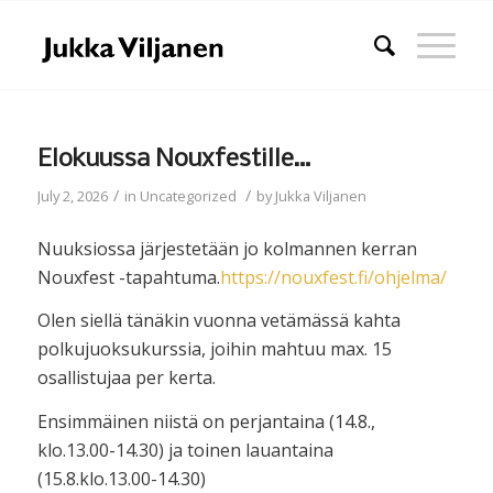
Elokuussa Nouxfestille…
/
/
July 2, 2026
in
Uncategorized
by
Jukka Viljanen
Nuuksiossa järjestetään jo kolmannen kerran
Nouxfest -tapahtuma.
https://nouxfest.fi/ohjelma/
Olen siellä tänäkin vuonna vetämässä kahta
polkujuoksukurssia, joihin mahtuu max. 15
osallistujaa per kerta.
Ensimmäinen niistä on perjantaina (14.8.,
klo.13.00-14.30) ja toinen lauantaina
(15.8.klo.13.00-14.30)