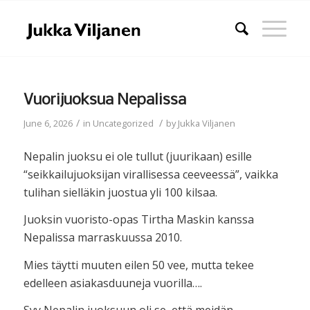
Vuorijuoksua Nepalissa
/
/
June 6, 2026
in
Uncategorized
by
Jukka Viljanen
Nepalin juoksu ei ole tullut (juurikaan) esille
“seikkailujuoksijan virallisessa ceeveessä”, vaikka
tulihan sielläkin juostua yli 100 kilsaa.
Juoksin vuoristo-opas Tirtha Maskin kanssa
Nepalissa marraskuussa 2010.
Mies täytti muuten eilen 50 vee, mutta tekee
edelleen asiakasduuneja vuorilla….