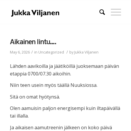
Aikainen lintu….
/
/
May 6, 2026
in
Uncategorized
by
Jukka Viljanen
Lähden aavikoilla ja jäätiköillä juoksemaan päivän
etappia 0700/07.30 aikoihin.
Niin teen usein myös täällä Nuuksiossa.
Sitä on omat hyötynsä.
Olen aamuisin paljon energisempi kuin iltapäivällä
tai illalla.
Ja aikaisen aamutreenin jälkeen on koko päivä