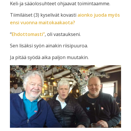
Keli-ja sääolosuhteet ohjaavat toimintaamme.
Tiimiläiset (3) kyselivät kovasti
aionko juoda myös
ensi vuonna maitokaakaota?
“
Ehdottomasti”
, oli vastaukseni.
Sen lisäksi syön ainakin riisipuuroa.
Ja pitää syödä aika paljon muutakin.