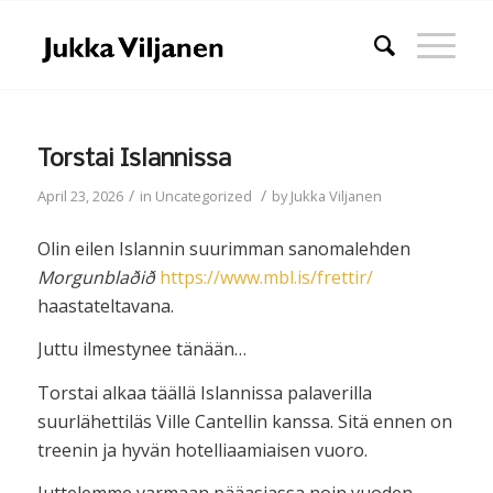
Torstai Islannissa
/
/
April 23, 2026
in
Uncategorized
by
Jukka Viljanen
Olin eilen Islannin suurimman sanomalehden
Morgunblaðið
https://www.mbl.is/frettir/
haastateltavana.
Juttu ilmestynee tänään…
Torstai alkaa täällä Islannissa palaverilla
suurlähettiläs Ville Cantellin kanssa. Sitä ennen on
treenin ja hyvän hotelliaamiaisen vuoro.