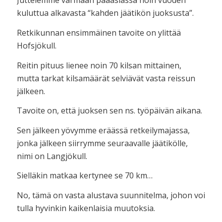
Juttelemme varmaan pääasiassa noin vuoden
kuluttua alkavasta “kahden jäätikön juoksusta”.
Retkikunnan ensimmäinen tavoite on ylittää
Hofsjökull.
Reitin pituus lienee noin 70 kilsan mittainen,
mutta tarkat kilsamäärät selviävät vasta reissun
jälkeen.
Tavoite on, että juoksen sen ns. työpäivän aikana.
Sen jälkeen yövymme eräässä retkeilymajassa,
jonka jälkeen siirrymme seuraavalle jäätikölle,
nimi on Langjökull.
Sielläkin matkaa kertynee se 70 km…
No, tämä on vasta alustava suunnitelma, johon voi
tulla hyvinkin kaikenlaisia muutoksia.