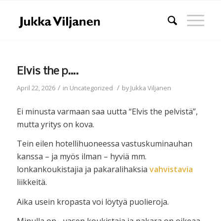
Elvis the p….
/
/
April 22, 2026
in
Uncategorized
by
Jukka Viljanen
Ei minusta varmaan saa uutta “Elvis the pelvistä”,
mutta yritys on kova.
Tein eilen hotellihuoneessa vastuskuminauhan
kanssa – ja myös ilman – hyviä mm.
lonkankoukistajia ja pakaralihaksia
vahvistavia
liikkeitä.
Aika usein kropasta voi löytyä puolieroja.