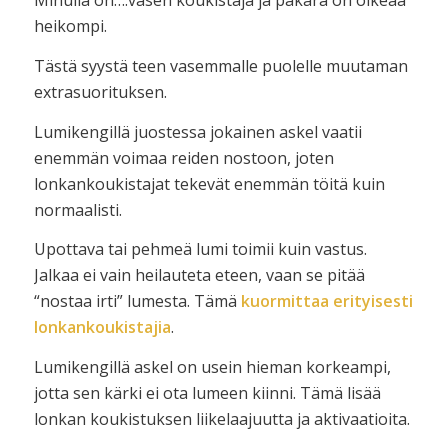
Minulla on….vasen koukistaja ja pakara on oikeaa
heikompi.
Tästä syystä teen vasemmalle puolelle muutaman
extrasuorituksen.
Lumikengillä juostessa jokainen askel vaatii
enemmän voimaa reiden nostoon, joten
lonkankoukistajat tekevät enemmän töitä kuin
normaalisti.
Upottava tai pehmeä lumi toimii kuin vastus.
Jalkaa ei vain heilauteta eteen, vaan se pitää
“nostaa irti” lumesta. Tämä
kuormittaa erityisesti
lonkankoukistajia
.
Lumikengillä askel on usein hieman korkeampi,
jotta sen kärki ei ota lumeen kiinni. Tämä lisää
lonkan koukistuksen liikelaajuutta ja aktivaatioita.