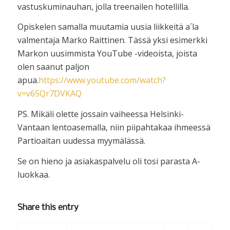
vastuskuminauhan, jolla treenailen hotellilla.
Opiskelen samalla muutamia uusia liikkeitä a´la
valmentaja Marko Raittinen. Tässä yksi esimerkki
Markon uusimmista YouTube -videoista, joista
olen saanut paljon
apua.
https://www.youtube.com/watch?
v=v65Qr7DVKAQ
PS. Mikäli olette jossain vaiheessa Helsinki-
Vantaan lentoasemalla, niin piipahtakaa ihmeessä
Partioaitan uudessa myymälässä.
Se on hieno ja asiakaspalvelu oli tosi parasta A-
luokkaa.
Share this entry