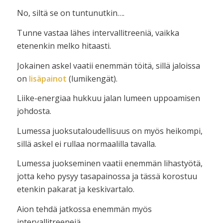
No, siltä se on tuntunutkin….
Tunne vastaa lähes intervallitreeniä, vaikka
etenenkin melko hitaasti.
Jokainen askel vaatii enemmän töitä, sillä jaloissa
on
lisäpainot
(lumikengät).
Liike-energiaa hukkuu jalan lumeen uppoamisen
johdosta.
Lumessa juoksutaloudellisuus on myös heikompi,
sillä askel ei rullaa normaalilla tavalla.
Lumessa juokseminen vaatii enemmän lihastyötä,
jotta keho pysyy tasapainossa ja tässä korostuu
etenkin pakarat ja keskivartalo.
Aion tehdä jatkossa enemmän myös
intervallitreenejä.