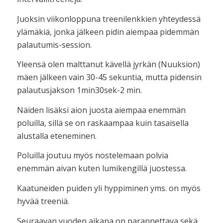
Juoksin viikonloppuna treenilenkkien yhteydessä
ylämäkiä, jonka jälkeen pidin aiempaa pidemmän
palautumis-session.
Yleensä olen malttanut kävellä jyrkän (Nuuksion)
mäen jälkeen vain 30-45 sekuntia, mutta pidensin
palautusjakson 1min30sek-2 min.
Näiden lisäksi aion juosta aiempaa enemmän
poluilla, sillä se on raskaampaa kuin tasaisella
alustalla eteneminen.
Poluilla joutuu myös nostelemaan polvia
enemmän aivan kuten lumikengillä juostessa.
Kaatuneiden puiden yli hyppiminen yms. on myös
hyvää treeniä.
Seuraavan vuoden aikana on parannettava sekä