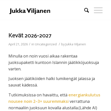
Kevät 2026-2027
/
/
April 21, 2026
in
Uncategorized
by
Jukka Viljanen
Minulla on noin vuosi aikaa rakentaa
juoksupaketti kuntoon Islannin jäätikköjuoksuja
varten.
Juoksen jäätiköiden halki lumikengät jalassa ja
sauvat kädessä.
Tutkimuksissa on havaittu, että
energiankulutus
nousee noin 2–3× suuremmaksi
verrattuna
normaaliin juoksuun kovalla alustalla.(Lähde AI)