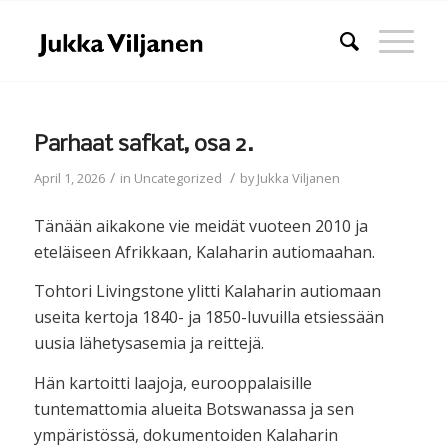
Parhaat safkat, osa 2.
/
/
April 1, 2026
in
Uncategorized
by
Jukka Viljanen
Tänään aikakone vie meidät vuoteen 2010 ja
eteläiseen Afrikkaan, Kalaharin autiomaahan.
Tohtori Livingstone ylitti Kalaharin autiomaan
useita kertoja 1840- ja 1850-luvuilla etsiessään
uusia lähetysasemia ja reittejä.
Hän kartoitti laajoja, eurooppalaisille
tuntemattomia alueita Botswanassa ja sen
ympäristössä, dokumentoiden Kalaharin