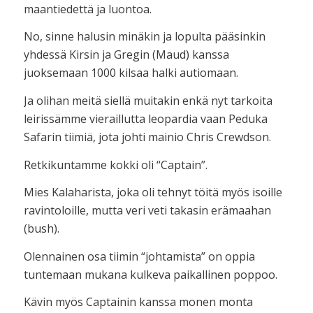
maantiedettä ja luontoa.
No, sinne halusin minäkin ja lopulta pääsinkin
yhdessä Kirsin ja Gregin (Maud) kanssa
juoksemaan 1000 kilsaa halki autiomaan.
Ja olihan meitä siellä muitakin enkä nyt tarkoita
leirissämme vieraillutta leopardia vaan Peduka
Safarin tiimiä, jota johti mainio Chris Crewdson.
Retkikuntamme kokki oli “Captain”.
Mies Kalaharista, joka oli tehnyt töitä myös isoille
ravintoloille, mutta veri veti takasin erämaahan
(bush).
Olennainen osa tiimin “johtamista” on oppia
tuntemaan mukana kulkeva paikallinen poppoo.
Kävin myös Captainin kanssa monen monta