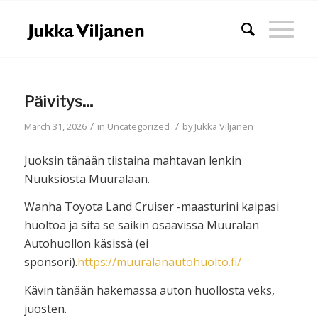
Päivitys…
/
/
March 31, 2026
in
Uncategorized
by
Jukka Viljanen
Juoksin tänään tiistaina mahtavan lenkin
Nuuksiosta Muuralaan.
Wanha Toyota Land Cruiser -maasturini kaipasi
huoltoa ja sitä se saikin osaavissa Muuralan
Autohuollon käsissä (ei
sponsori).
https://muuralanautohuolto.fi/
Kävin tänään hakemassa auton huollosta veks,
juosten.