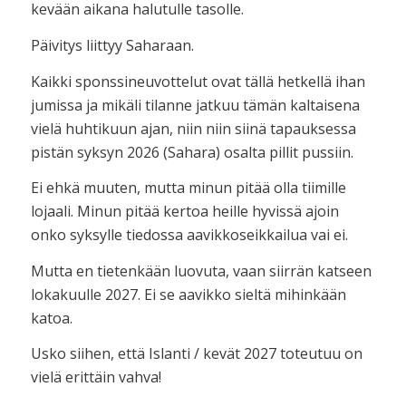
kevään aikana halutulle tasolle.
Päivitys liittyy Saharaan.
Kaikki sponssineuvottelut ovat tällä hetkellä ihan
jumissa ja mikäli tilanne jatkuu tämän kaltaisena
vielä huhtikuun ajan, niin niin siinä tapauksessa
pistän syksyn 2026 (Sahara) osalta pillit pussiin.
Ei ehkä muuten, mutta minun pitää olla tiimille
lojaali. Minun pitää kertoa heille hyvissä ajoin
onko syksylle tiedossa aavikkoseikkailua vai ei.
Mutta en tietenkään luovuta, vaan siirrän katseen
lokakuulle 2027. Ei se aavikko sieltä mihinkään
katoa.
Usko siihen, että Islanti / kevät 2027 toteutuu on
vielä erittäin vahva!