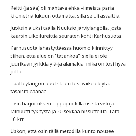
Reitti (ja sää) oli mahtava ehkä viimeistä paria
kilometriä lukuun ottamatta, sillä se oli asvalttia.
Juoksin aluksi täällä Nuuksio järviylängöllä, josta
kaarsin ulkoilureittiä seuraten kohti Karhusuota.
Karhusuota lähestyttäessä huomio kiinnittyy
siihen, että alue on “tasankoa”; siellä ei ole
juurikaan jyrkkiä ylä-ja alamäkiä, mikä on tosi hyvä
juttu.
Täällä ylängön puolella on tosi vaikea löytää
tasaista baanaa.
Tein harjoituksen loppupuolella useita vetoja.
Minuutti tykitystä ja 30 sekkaa hissuttelua. Tätä
10 krt.
Uskon, että osin tällä metodilla kunto nousee