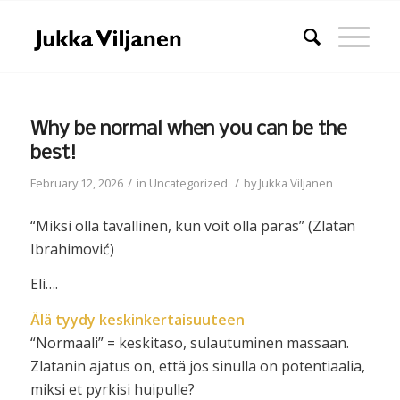
Why be normal when you can be the
best!
/
/
February 12, 2026
in
Uncategorized
by
Jukka Viljanen
“Miksi olla tavallinen, kun voit olla paras” (Zlatan
Ibrahimović)
Eli….
Älä tyydy keskinkertaisuuteen
“Normaali” = keskitaso, sulautuminen massaan.
Zlatanin ajatus on, että jos sinulla on potentiaalia,
miksi et pyrkisi huipulle?