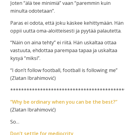
Joten “älä tee minimiä” vaan “paremmin kuin
minulta odotetaan”.
Paras ei odota, että joku käskee kehittymään. Hän
oppii uutta oma-aloitteisesti ja pyytää palautetta.
“Näin on aina tehty” ei riitä. Hän uskaltaa ottaa
vastuuta, ehdottaa parempaa tapaa ja uskaltaa
kysyä “miksi”.
“I don’t follow football, football is following me”
(Zlatan Ibrahimović)
**********************************************
“Why be ordinary when you can be the best?”
(Zlatan Ibrahimović)
So…
Don’t settle for mediocrity