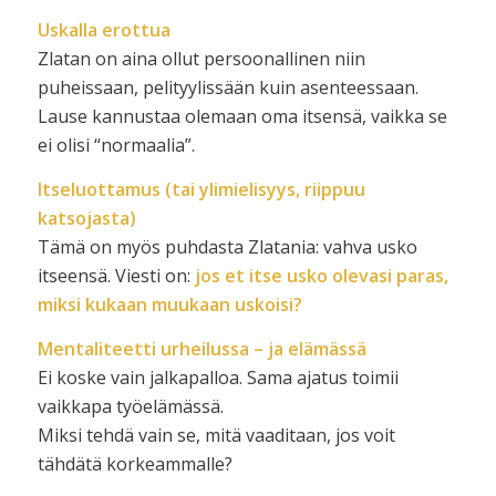
Uskalla erottua
Zlatan on aina ollut persoonallinen niin
puheissaan, pelityylissään kuin asenteessaan.
Lause kannustaa olemaan oma itsensä, vaikka se
ei olisi “normaalia”.
Itseluottamus (tai ylimielisyys, riippuu
katsojasta)
Tämä on myös puhdasta Zlatania: vahva usko
itseensä. Viesti on:
jos et itse usko olevasi paras,
miksi kukaan muukaan uskoisi?
Mentaliteetti urheilussa – ja elämässä
Ei koske vain jalkapalloa. Sama ajatus toimii
vaikkapa työelämässä.
Miksi tehdä vain se, mitä vaaditaan, jos voit
tähdätä korkeammalle?