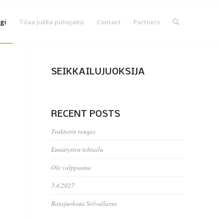
gi
Tilaa Jukka puhujaksi
Contact
Partners
SEIKKAILUJUOKSIJA
RECENT POSTS
Traktorin rengas
Ennätysten tehtailu
Ole valppaana
3.4.2027
Ratajuoksua Solvallassa