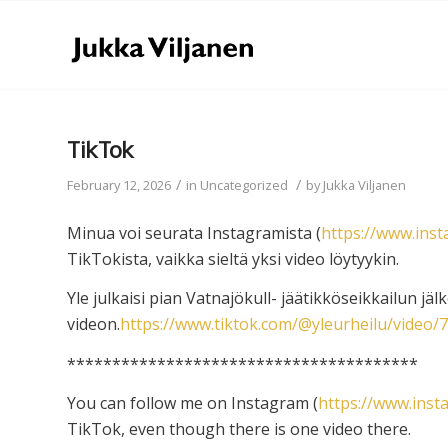
TikTok
/
/
February 12, 2026
in
Uncategorized
by
Jukka Viljanen
Minua voi seurata Instagramista (
https://www.inst
TikTokista, vaikka sieltä yksi video löytyykin.
Yle julkaisi pian Vatnajökull- jäätikköseikkailun j
videon.
https://www.tiktok.com/@yleurheilu/video
***************************************
You can follow me on Instagram (
https://www.inst
TikTok, even though there is one video there.