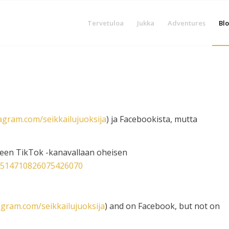
Tervetuloa
Jukka
Adventures
Blo
agram.com/seikkailujuoksija
) ja Facebookista, mutta
älkeen TikTok -kanavallaan oheisen
/7514710826075426070
agram.com/seikkailujuoksija
) and on Facebook, but not on