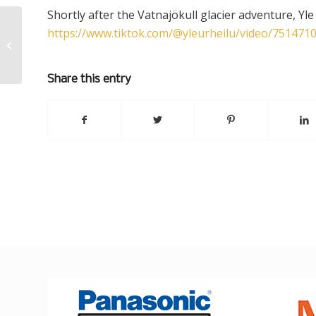
Shortly after the Vatnajökull glacier adventure, Yl
https://www.tiktok.com/@yleurheilu/video/75147
Why be normal when you can be
the best!
Share this entry