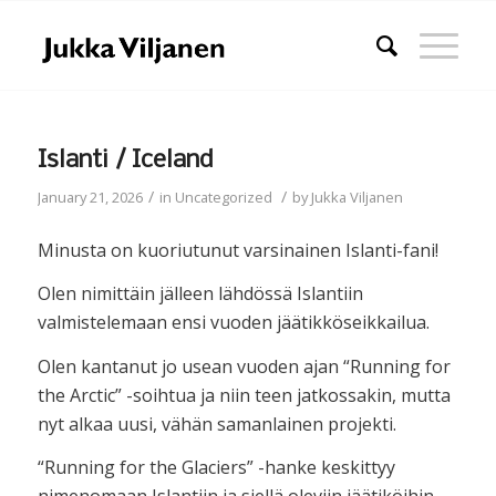
Islanti / Iceland
/
/
January 21, 2026
in
Uncategorized
by
Jukka Viljanen
Minusta on kuoriutunut varsinainen Islanti-fani!
Olen nimittäin jälleen lähdössä Islantiin
valmistelemaan ensi vuoden jäätikköseikkailua.
Olen kantanut jo usean vuoden ajan “Running for
the Arctic” -soihtua ja niin teen jatkossakin, mutta
nyt alkaa uusi, vähän samanlainen projekti.
“Running for the Glaciers” -hanke keskittyy