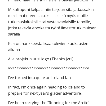
nimenomaan Islantiin ja siellä oleviin jäätiköihin.
Mikäli apuni kelpaa, niin tarjoan sitä jatkossakin
mm. Ilmatieteen Laitokselle sekä myös muille
tutkimuslaitoksille tai vastaavanlaisille tahoille,
jotka tekevät arvokasta työtä ilmastotutkimuksen
saralla.
Kerron hankkeesta lisää tulevien kuukausien
aikana.
Alla projektin uusi logo (Thanks Jyri!).
**************************************
I’ve turned into quite an Iceland fan!
In fact, I’m once again heading to Iceland to
prepare for next year’s glacier adventure.
I’ve been carrying the “Running for the Arctic”