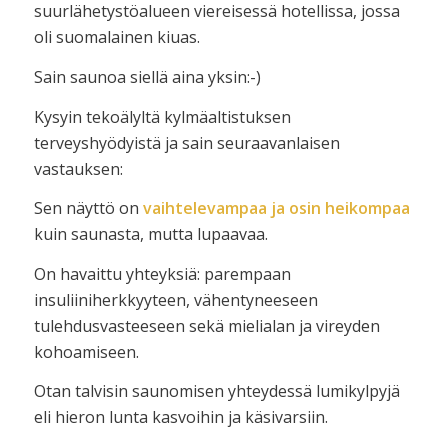
suurlähetystöalueen viereisessä hotellissa, jossa
oli suomalainen kiuas.
Sain saunoa siellä aina yksin:-)
Kysyin tekoälyltä kylmäaltistuksen
terveyshyödyistä ja sain seuraavanlaisen
vastauksen:
Sen näyttö on
vaihtelevampaa ja osin heikompaa
kuin saunasta, mutta lupaavaa.
On havaittu yhteyksiä: parempaan
insuliiniherkkyyteen, vähentyneeseen
tulehdusvasteeseen sekä mielialan ja vireyden
kohoamiseen.
Otan talvisin saunomisen yhteydessä lumikylpyjä
eli hieron lunta kasvoihin ja käsivarsiin.