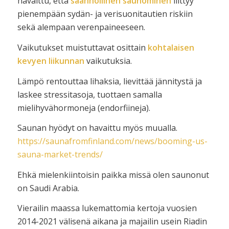
havaittu, että
säännöllinen saunominen
liittyy
pienempään sydän- ja verisuonitautien riskiin
sekä alempaan verenpaineeseen.
Vaikutukset muistuttavat osittain
kohtalaisen
kevyen liikunnan
vaikutuksia.
Lämpö rentouttaa lihaksia, lievittää jännitystä ja
laskee stressitasoja, tuottaen samalla
mielihyvähormoneja (endorfiineja).
Saunan hyödyt on havaittu myös muualla.
https://saunafromfinland.com/news/booming-us-
sauna-market-trends/
Ehkä mielenkiintoisin paikka missä olen saunonut
on Saudi Arabia.
Vierailin maassa lukemattomia kertoja vuosien
2014-2021 välisenä aikana ja majailin usein Riadin