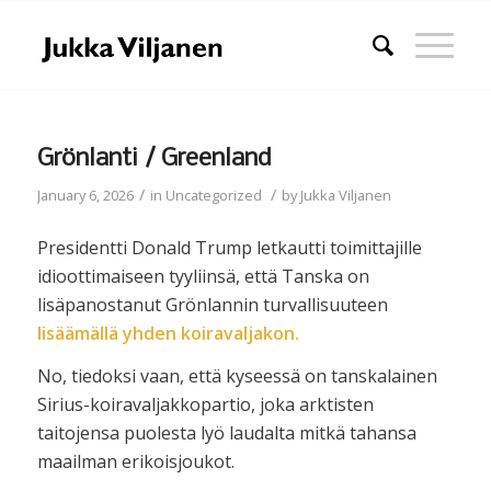
Grönlanti / Greenland
/
/
January 6, 2026
in
Uncategorized
by
Jukka Viljanen
Presidentti Donald Trump letkautti toimittajille
idioottimaiseen tyyliinsä, että Tanska on
lisäpanostanut Grönlannin turvallisuuteen
lisäämällä yhden koiravaljakon.
No, tiedoksi vaan, että kyseessä on tanskalainen
Sirius-koiravaljakkopartio, joka arktisten
taitojensa puolesta lyö laudalta mitkä tahansa
maailman erikoisjoukot.