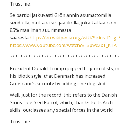
Trust me.
Se partioi jatkuvasti Grönlannin asumattomilla
seuduilla, mutta ei siis jäätiköllä, joka kattaa noin
85% maailman suurimmasta
saaresta.
https://en.wikipedia.org/wiki/Sirius_Dog_Sled_
https://www.youtube.com/watch?v=3pwcZx1_KTA
**********************************************
President Donald Trump quipped to journalists, in
his idiotic style, that Denmark has increased
Greenland’s security by adding one dog sled.
Well, just for the record, this refers to the Danish
Sirius Dog Sled Patrol, which, thanks to its Arctic
skills, outclasses any special forces in the world.
Trust me.