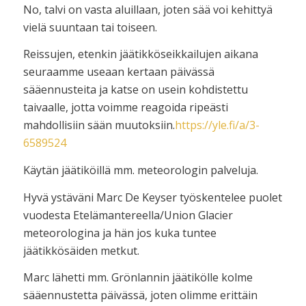
No, talvi on vasta aluillaan, joten sää voi kehittyä
vielä suuntaan tai toiseen.
Reissujen, etenkin jäätikköseikkailujen aikana
seuraamme useaan kertaan päivässä
sääennusteita ja katse on usein kohdistettu
taivaalle, jotta voimme reagoida ripeästi
mahdollisiin sään muutoksiin.
https://yle.fi/a/3-
6589524
Käytän jäätiköillä mm. meteorologin palveluja.
Hyvä ystäväni Marc De Keyser työskentelee puolet
vuodesta Etelämantereella/Union Glacier
meteorologina ja hän jos kuka tuntee
jäätikkösäiden metkut.
Marc lähetti mm. Grönlannin jäätikölle kolme
sääennustetta päivässä, joten olimme erittäin