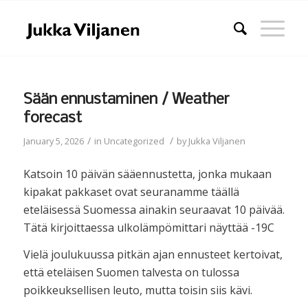
Sään ennustaminen / Weather
forecast
/
/
January 5, 2026
in
Uncategorized
by
Jukka Viljanen
Katsoin 10 päivän sääennustetta, jonka mukaan
kipakat pakkaset ovat seuranamme täällä
eteläisessä Suomessa ainakin seuraavat 10 päivää.
Tätä kirjoittaessa ulkolämpömittari näyttää -19C
Vielä joulukuussa pitkän ajan ennusteet kertoivat,
että eteläisen Suomen talvesta on tulossa
poikkeuksellisen leuto, mutta toisin siis kävi.