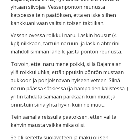
yhtään siivojaa. Vessanpöntön reunusta
katsoessa tein päätöksen, että en iske siihen
kankkuani vaan valitsin toisen taktiikan.
Vessan ovessa roikkui naru. Laskin housut (4
kpl) nilkkaan, tartuin naruun ja laskin ahterini
mahdollisimman lähelle jäistä pöntön reunusta.
Toivoin, ettei naru mene poikki, sillä Bajamajan
yllä roikkui uhka, että tippuisin pöntön mustaan
aukkoon ja pohjoisnavan hyiseen veteen. Siinä
narun päässä sätkiessä (ja hampaiden kalistessa..)
yritin tähdätä samaan paikkaan kuin muut ja
onnistuin siinä yhtä hyvin kuin ne muut…
Tein samalla reissulla päätöksen, etten valita
kahvin mausta vaikka mikä olisi.
Se oli keitetty suolaveteen ja maku oli sen