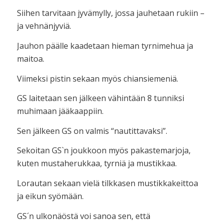
Siihen tarvitaan jyvämylly, jossa jauhetaan rukiin –
ja vehnänjyviä.
Jauhon päälle kaadetaan hieman tyrnimehua ja
maitoa.
Viimeksi pistin sekaan myös chiansiemeniä.
GS laitetaan sen jälkeen vähintään 8 tunniksi
muhimaan jääkaappiin.
Sen jälkeen GS on valmis “nautittavaksi”.
Sekoitan GS`n joukkoon myös pakastemarjoja,
kuten mustaherukkaa, tyrniä ja mustikkaa.
Lorautan sekaan vielä tilkkasen mustikkakeittoa
ja eikun syömään.
GS´n ulkonäöstä voi sanoa sen, että