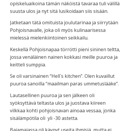
opiskeluaikoina tämän näköistä tavaraa tuli välillä
suusta ulos ja nyt sitä lusikoidaan siis sisään.
Jatketaan tätä omituista joulutarinaa ja siirrytään
Pohjoisnavalle, joka oli myös kulinaarisessa
mielessä mielenkiintoinen seikkailu.
Keskellä Pohjoisnapaa törrötti pieni sininen teltta,
jossa venäläinen nainen kokkasi meille puuroa ja
keitteli sumppia.
Se oli varsinainen “Hell´s kitchen”. Olen kuvaillut
puuroa sanoilla “maailman paras ummetuslääke”.
Lautasellinen puuroa ja sen jälkeen oli
syöksyttävä teltasta ulos ja juostava kiireen
vilkkaa kohti pohjoisnavan ainoaa vessaa, jonka
sisälämpötila oli yli -30 astetta.
Bajamajassa oli käynyt useita ihmisiä, mutta ei