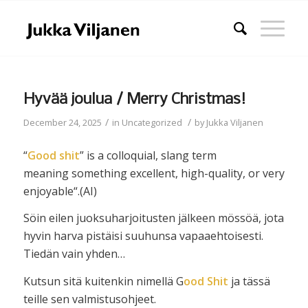
Hyvää joulua / Merry Christmas!
/
/
December 24, 2025
in
Uncategorized
by
Jukka Viljanen
“
Good shit
” is a colloquial, slang term
meaning
something excellent, high-quality, or very
enjoyable
“.(AI)
Söin eilen juoksuharjoitusten jälkeen mössöä, jota
hyvin harva pistäisi suuhunsa vapaaehtoisesti.
Tiedän vain yhden…
Kutsun sitä kuitenkin nimellä G
ood Shit
ja tässä
teille sen valmistusohjeet.