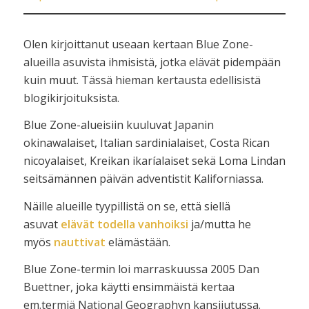
Olen kirjoittanut useaan kertaan Blue Zone-
alueilla asuvista ihmisistä, jotka elävät pidempään
kuin muut. Tässä hieman kertausta edellisistä
blogikirjoituksista.
Blue Zone-alueisiin kuuluvat Japanin
okinawalaiset, Italian sardinialaiset, Costa Rican
nicoyalaiset, Kreikan ikaríalaiset sekä Loma Lindan
seitsämännen päivän adventistit Kaliforniassa.
Näille alueille tyypillistä on se, että siellä
asuvat
elävät todella vanhoiksi
ja/mutta he
myös
nauttivat
elämästään.
Blue Zone-termin loi marraskuussa 2005 Dan
Buettner, joka käytti ensimmäistä kertaa
em.termiä National Geographyn kansijutussa.