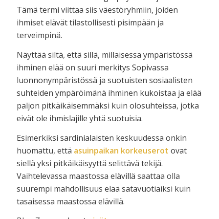
Tämä termi viittaa siis väestöryhmiin, joiden
ihmiset elävät tilastollisesti pisimpään ja
terveimpinä.
Näyttää siltä, että sillä, millaisessa ympäristössä
ihminen elää on suuri merkitys Sopivassa
luonnonympäristössä ja suotuisten sosiaalisten
suhteiden ympäröimänä ihminen kukoistaa ja elää
paljon pitkäikäisemmäksi kuin olosuhteissa, jotka
eivät ole ihmislajille yhtä suotuisia.
Esimerkiksi sardinialaisten keskuudessa onkin
huomattu, että
asuinpaikan
korkeuserot
ovat
siellä yksi pitkäikäisyyttä selittävä tekijä.
Vaihtelevassa maastossa elävillä saattaa olla
suurempi mahdollisuus elää satavuotiaiksi kuin
tasaisessa maastossa elävillä.