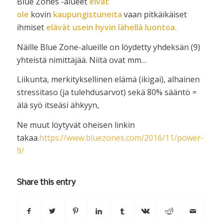
Blue Zones -alueet
eivät
ole
kovin
kaupungistuneita
vaan pitkäikäiset
ihmiset
elävät usein hyvin lähellä luontoa.
Näille Blue Zone-alueille on löydetty yhdeksän (9)
yhteistä nimittäjää. Niitä ovat mm…
Liikunta, merkityksellinen elämä (ikigai), alhainen
stressitaso (ja tulehdusarvot) sekä 80% sääntö =
älä syö itseäsi ähkyyn,
Ne muut löytyvät oheisen linkin
takaa.
https://www.bluezones.com/2016/11/power-
9/
Share this entry