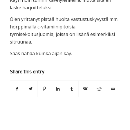
Käyn noin tunnin kävelylenkeillä, mutta sitä en
laske harjoitteluksi.
Olen yrittänyt pistää huolta vastustuskyvystä mm.
hörppimällä c-vitamiinipitoisia
tyrnisekoitusjuomia, joissa on lisänä esimerkiksi
sitruunaa.
Saas nähdä kuinka äijän käy.
Share this entry