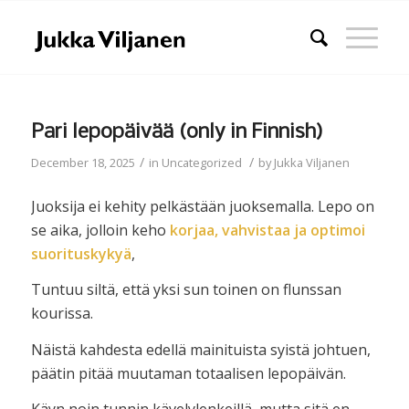
Pari lepopäivää (only in Finnish)
/
/
December 18, 2025
in
Uncategorized
by
Jukka Viljanen
Juoksija ei kehity pelkästään juoksemalla. Lepo on
se aika, jolloin keho
korjaa, vahvistaa ja optimoi
suorituskykyä
,
Tuntuu siltä, että yksi sun toinen on flunssan
kourissa.
Näistä kahdesta edellä mainituista syistä johtuen,
päätin pitää muutaman totaalisen lepopäivän.