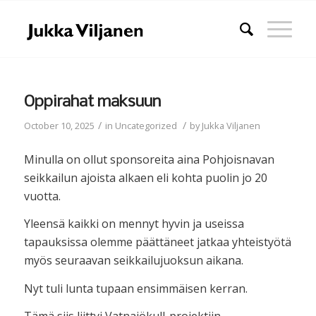
Oppirahat maksuun
/
/
October 10, 2025
in
Uncategorized
by
Jukka Viljanen
Minulla on ollut sponsoreita aina Pohjoisnavan
seikkailun ajoista alkaen eli kohta puolin jo 20
vuotta.
Yleensä kaikki on mennyt hyvin ja useissa
tapauksissa olemme päättäneet jatkaa yhteistyötä
myös seuraavan seikkailujuoksun aikana.
Nyt tuli lunta tupaan ensimmäisen kerran.