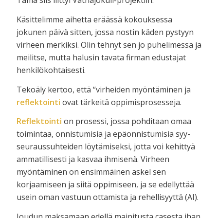
Tämä siis liittyi Vatnajökull-projektiin.
Käsittelimme aihetta eräässä kokouksessa
jokunen päivä sitten, jossa nostin käden pystyyn
virheen merkiksi. Olin tehnyt sen jo puhelimessa ja
meilitse, mutta halusin tavata firman edustajat
henkilökohtaisesti.
Tekoäly kertoo, että “virheiden myöntäminen ja
reflektointi
ovat tärkeitä oppimisprosesseja.
Reflektointi
on prosessi, jossa pohditaan omaa
toimintaa, onnistumisia ja epäonnistumisia syy-
seuraussuhteiden löytämiseksi, jotta voi kehittyä
ammatillisesti ja kasvaa ihmisenä. Virheen
myöntäminen on ensimmäinen askel sen
korjaamiseen ja siitä oppimiseen, ja se edellyttää
usein oman vastuun ottamista ja rehellisyyttä (AI).
Joudun maksamaan edellä mainitusta casesta ihan