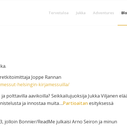
Tervetuloa
Jukka
Adventures
Blo
ka.
0 retkitoimittaja Joppe Rannan
messut-helsingin-kirjamessuilla/
a polttavilla aavikoilla? Seikkailujuoksija Jukka Viljanen elä
nistelusta ja innostaa muita….
Partioaitan
esityksessä
3, jolloin Bonnier/ReadMe julkaisi Arno Seiron ja minun