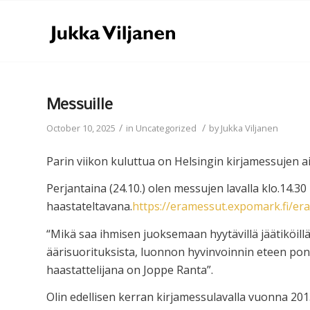
Messuille
/
/
October 10, 2025
in
Uncategorized
by
Jukka Viljanen
Parin viikon kuluttua on Helsingin kirjamessujen ai
Perjantaina (24.10.) olen messujen lavalla klo.14.3
haastateltavana.
https://eramessut.expomark.fi/era
“Mikä saa ihmisen juoksemaan hyytävillä jäätiköillä j
äärisuorituksista, luonnon hyvinvoinnin eteen pon
haastattelijana on Joppe Ranta”.
Olin edellisen kerran kirjamessulavalla vuonna 201