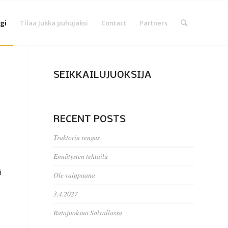
gi
Tilaa Jukka puhujaksi
Contact
Partners
SEIKKAILUJUOKSIJA
RECENT POSTS
Traktorin rengas
Ennätysten tehtailu
ä
Ole valppaana
3.4.2027
Ratajuoksua Solvallassa