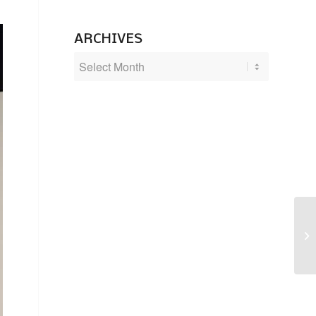
ARCHIVES
Op