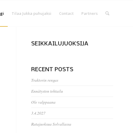
gi
Tilaa Jukka puhujaksi
Contact
Partners
SEIKKAILUJUOKSIJA
RECENT POSTS
Traktorin rengas
Ennätysten tehtailu
Ole valppaana
3.4.2027
Ratajuoksua Solvallassa