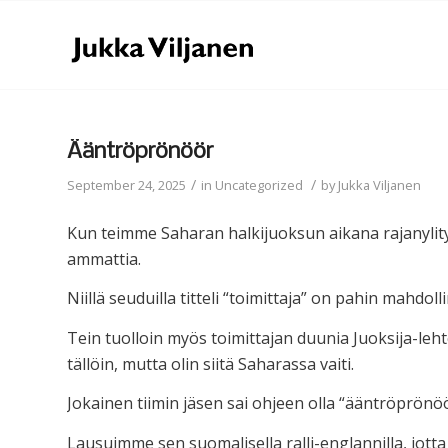
Ääntröprönöör
/
/
September 24, 2025
in
Uncategorized
by
Jukka Viljanen
Kun teimme Saharan halkijuoksun aikana rajanylityksi
ammattia.
Niillä seuduilla titteli “toimittaja” on pahin mahdol
Tein tuolloin myös toimittajan duunia Juoksija-lehte
tällöin, mutta olin siitä Saharassa vaiti.
Jokainen tiimin jäsen sai ohjeen olla “ääntröprönöör
Lausuimme sen suomalisella ralli-englannilla, jott