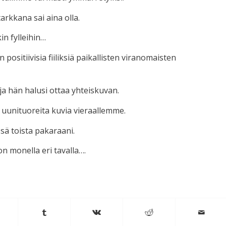
arkkana sai aina olla.
n fylleihin…
n positiivisia fiiliksiä paikallisten viranomaisten
 ja hän halusi ottaa yhteiskuvan.
 uunituoreita kuvia vieraallemme.
sä toista pakaraani.
n monella eri tavalla….