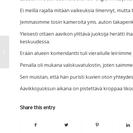
Ei meillä rajalla mitään vaikeuksia ilmennyt, mutta t
Jemmasimme tosin kameroita yms. auton takapenki
Yleisesti ottaen aavikon ylittävä juoksija herätti iha
keskuudessa.
“Jukka, miksi et tule Arabiaan?”
Erään alueen komendantti tuli vierailulle leiriimme
Penalla oli mukana valokuvatulostin, joten saimme
Sen muistan, että hän puristi kuvien oton yhteydes
Aavikkojuoksun aikana on pistettävä kroppaa likoo
Share this entry