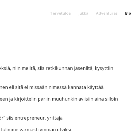
Tervetuloa
Jukka
Adventures
Blo
ä, niin meiltä, siis retkikunnan jäseniltä, kysyttiin
linen eli sitä ei missään nimessä kannata käyttää.
en ja kirjoittelin pariin muuhunkin aviisiin aina silloin
” siis entrepreneur, yrittäjä.
a tulimme varmasti ymmärretyiksi.