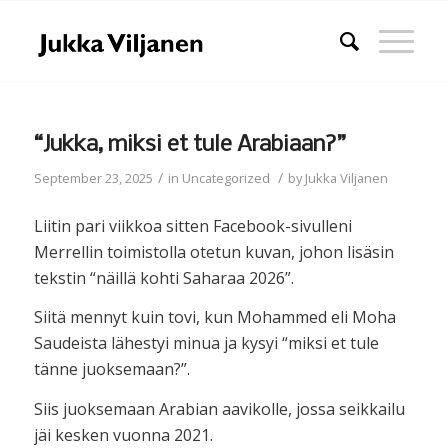
“Jukka, miksi et tule Arabiaan?”
/
/
September 23, 2025
in
Uncategorized
by
Jukka Viljanen
Liitin pari viikkoa sitten Facebook-sivulleni
Merrellin toimistolla otetun kuvan, johon lisäsin
tekstin “näillä kohti Saharaa 2026”.
Siitä mennyt kuin tovi, kun Mohammed eli Moha
Saudeista lähestyi minua ja kysyi “miksi et tule
tänne juoksemaan?”.
Siis juoksemaan Arabian aavikolle, jossa seikkailu
jäi kesken vuonna 2021.