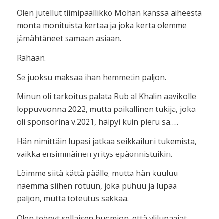
Olen jutellut tiimipäällikkö Mohan kanssa aiheesta
monta monituista kertaa ja joka kerta olemme
jämähtäneet samaan asiaan.
Rahaan.
Se juoksu maksaa ihan hemmetin paljon.
Minun oli tarkoitus palata Rub al Khalin aavikolle
loppuvuonna 2022, mutta paikallinen tukija, joka
oli sponsorina v.2021, häipyi kuin pieru sa…..
Hän nimittäin lupasi jatkaa seikkailuni tukemista,
vaikka ensimmäinen yritys epäonnistuikin.
Löimme siitä kättä päälle, mutta hän kuuluu
näemmä siihen rotuun, joka puhuu ja lupaa
paljon, mutta toteutus sakkaa.
Olen tehnyt sellaisen huomion, että ylilupaajat