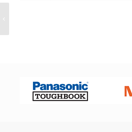
Saunamittari aavikolle?