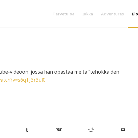
Tervetuloa
Jukka
Adventures
Blo
ube-videoon, jossa hän opastaa meitä “tehokkaiden
atch?v=s6qTJ3r3ul0