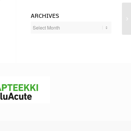
ARCHIVES
Aa