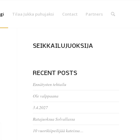
gi
Tilaa Jukka puhujaksi
Contact
Partners
SEIKKAILUJUOKSIJA
RECENT POSTS
Ennätysten tehtailu
Ole valppaana
3.4.2027
Ratajuoksua Solvallassa
10 vuorikiipeilijää kateissa…