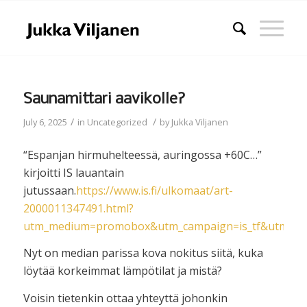
Saunamittari aavikolle?
/
/
July 6, 2025
in
Uncategorized
by
Jukka Viljanen
“Espanjan hirmuhelteessä, auringossa +60C…”
kirjoitti IS lauantain
jutussaan.
https://www.is.fi/ulkomaat/art-
2000011347491.html?
utm_medium=promobox&utm_campaign=is_tf&utm_sou
Nyt on median parissa kova nokitus siitä, kuka
löytää korkeimmat lämpötilat ja mistä?
Voisin tietenkin ottaa yhteyttä johonkin