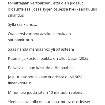
toimittajaan kertoakseni, että olen juossut
olosuhteissa, jossa syljen osuessa hiekkaan kuului
sihahdus.
Sylki siis kiehui….
Otan ensi vuonna aavikolle mukaan
saunamittarin.
Saas nähdä mennäänkö yli 60 asteen?
Kuumin ja kostein paikka on ollut Qatar (2023).
Päivällä oli ihan käsittämätön paahde .
Ja juuri tuohon aikaan vuodesta oli yli 90%
ilmankosteus.
Minun piti juoda jotain 10 minuutin välein.
Yleensä aavikolla on kuumaa, mutta ei erityisen