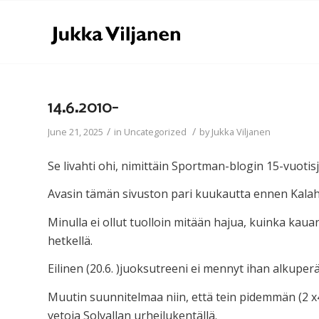
14.6.2010-
/
/
June 21, 2025
in
Uncategorized
by
Jukka Viljanen
Se livahti ohi, nimittäin Sportman-blogin 15-vuotisj
Avasin tämän sivuston pari kuukautta ennen Kalah
Minulla ei ollut tuolloin mitään hajua, kuinka kaua
hetkellä.
Eilinen (20.6. )juoksutreeni ei mennyt ihan alkupe
Muutin suunnitelmaa niin, että tein pidemmän (2 x45
vetoja Solvallan urheilukentällä.