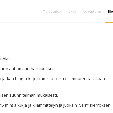
Tervetuloa
Jukka
Adventures
Blo
uhlat.
arin autiomaan halkijuoksua.
n jatkan blogin kirjoittamista…eikä ole muuten tälläkään
räisen suunnitelman mukaisesti.
 min) alku-ja jälkilämmittelyn ja juoksin “vain” kierroksen