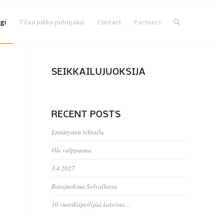
gi
Tilaa Jukka puhujaksi
Contact
Partners
SEIKKAILUJUOKSIJA
RECENT POSTS
Ennätysten tehtailu
Ole valppaana
3.4.2027
Ratajuoksua Solvallassa
10 vuorikiipeilijää kateissa…