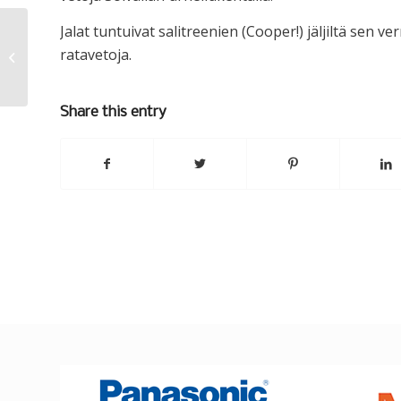
Jalat tuntuivat salitreenien (Cooper!) jäljiltä sen ver
ratavetoja.
1.juoksutreeni pähkinänkuoressa
Share this entry