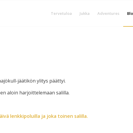
Tervetuloa
Jukka
Adventures
Blo
jökull-jäätikön ylitys päättyi.
en aloin harjoittelemaan salilla.
ivä lenkkipoluilla ja joka toinen salilla.