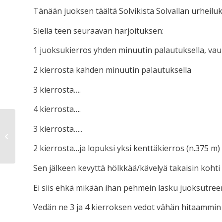
Tänään juoksen täältä Solvikista Solvallan urheiluk
Siellä teen seuraavan harjoituksen:
1 juoksukierros yhden minuutin palautuksella, vau
2 kierrosta kahden minuutin palautuksella
3 kierrosta….
4 kierrosta….
3 kierrosta…..
Cooperin testi
2 kierrosta…ja lopuksi yksi kenttäkierros (n.375 m)
Sen jälkeen kevyttä hölkkää/kävelyä takaisin kohti 
Ei siis ehkä mikään ihan pehmein lasku juoksutreen
Vedän ne 3 ja 4 kierroksen vedot vähän hitaammin