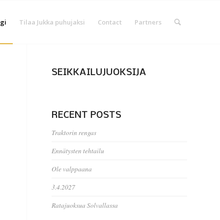
gi
Tilaa Jukka puhujaksi
Contact
Partners
SEIKKAILUJUOKSIJA
RECENT POSTS
Traktorin rengas
Ennätysten tehtailu
Ole valppaana
3.4.2027
Ratajuoksua Solvallassa