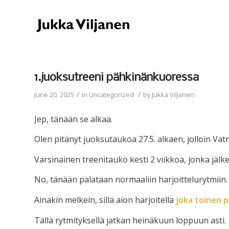
1.juoksutreeni pähkinänkuoressa
/
/
June 20, 2025
in
Uncategorized
by
Jukka Viljanen
Jep, tänään se alkaa.
Olen pitänyt juoksutaukoa 27.5. alkaen, jolloin Vatna
Varsinainen treenitauko kesti 2 viikkoa, jonka jälke
No, tänään palataan normaaliin harjoittelurytmiin.
Ainakin melkein, sillä aion harjoitella
joka toinen pä
Tällä rytmityksellä jatkan heinäkuun loppuun asti.