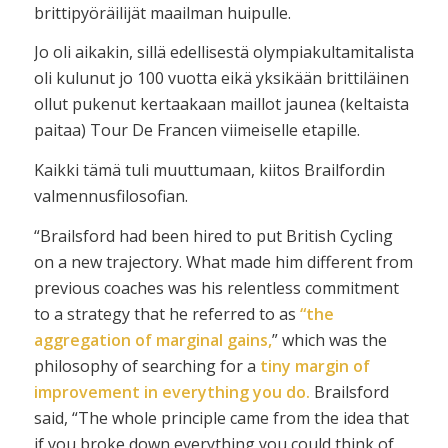
brittipyöräilijät maailman huipulle.
Jo oli aikakin, sillä edellisestä olympiakultamitalista
oli kulunut jo 100 vuotta eikä yksikään brittiläinen
ollut pukenut kertaakaan maillot jaunea (keltaista
paitaa) Tour De Francen viimeiselle etapille.
Kaikki tämä tuli muuttumaan, kiitos Brailfordin
valmennusfilosofian.
“Brailsford had been hired to put British Cycling
on a new trajectory. What made him different from
previous coaches was his relentless commitment
to a strategy that he referred to as
“the
aggregation of marginal gains,
” which was the
philosophy of searching for a
tiny margin of
improvement in everything you do.
Brailsford
said, “The whole principle came from the idea that
if you broke down everything you could think of