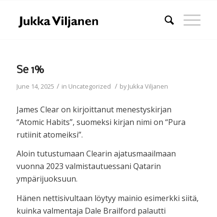
Se 1%
/
/
June 14, 2025
in
Uncategorized
by
Jukka Viljanen
James Clear on kirjoittanut menestyskirjan
“Atomic Habits”, suomeksi kirjan nimi on “Pura
rutiinit atomeiksi”.
Aloin tutustumaan Clearin ajatusmaailmaan
vuonna 2023 valmistautuessani Qatarin
ympärijuoksuun.
Hänen nettisivultaan löytyy mainio esimerkki siitä,
kuinka valmentaja Dale Brailford palautti