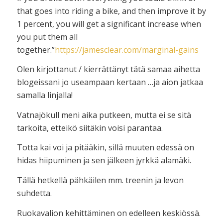
that goes into riding a bike, and then improve it by
1 percent, you will get a significant increase when
you put them all
together.”
https://jamesclear.com/marginal-gains
Olen kirjottanut / kierrättänyt tätä samaa aihetta
blogeissani jo useampaan kertaan …ja aion jatkaa
samalla linjalla!
Vatnajökull meni aika putkeen, mutta ei se sitä
tarkoita, etteikö siitäkin voisi parantaa.
Totta kai voi ja pitääkin, sillä muuten edessä on
hidas hiipuminen ja sen jälkeen jyrkkä alamäki.
Tällä hetkellä pähkäilen mm. treenin ja levon
suhdetta.
Ruokavalion kehittäminen on edelleen keskiössä.