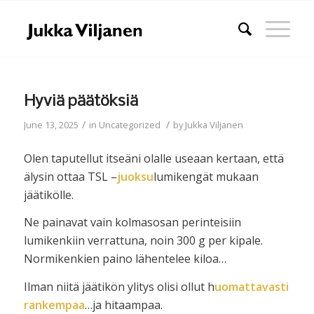
Hyviä päätöksiä
/
/
June 13, 2025
in
Uncategorized
by
Jukka Viljanen
Olen taputellut itseäni olalle useaan kertaan, että
älysin ottaa TSL –
juoksu
lumikengät mukaan
jäätikölle.
Ne painavat vain kolmasosan perinteisiin
lumikenkiin verrattuna, noin 300 g per kipale.
Normikenkien paino lähentelee kiloa…
Ilman niitä jäätikön ylitys olisi ollut h
uomattavasti
rankempaa
…ja hitaampaa.