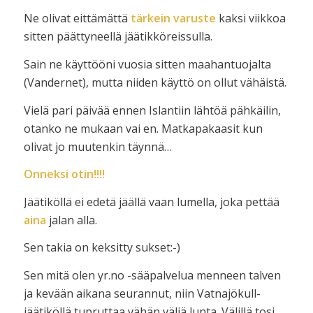
Ne olivat eittämättä
tärkein varuste
kaksi viikkoa
sitten päättyneellä jäätikköreissulla.
Sain ne käyttööni vuosia sitten maahantuojalta
(Vandernet), mutta niiden käyttö on ollut vähäistä.
Vielä pari päivää ennen Islantiin lähtöä pähkäilin,
otanko ne mukaan vai en. Matkapakaasit kun
olivat jo muutenkin täynnä…
Onneksi otin!!!!
Jäätiköllä ei edetä jäällä vaan lumella, joka pettää
aina
jalan alla.
Sen takia on keksitty sukset:-)
Sen mitä olen yr.no -sääpalvelua menneen talven
ja kevään aikana seurannut, niin Vatnajökull-
jäätiköllä tupruttaa vähän väliä lunta. Välillä tosi