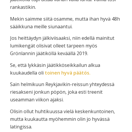
rankastikin.
Mekin saimme siitä osamme, mutta ihan hyvä 48h
sääikkuna meille siunaantui.
Jos heittäydyn jälkiviisaaksi, niin edellä mainitut
lumikengät olisivat olleet tarpeen myös
Grönlannin jäätiköllä keväällä 2019.
Se, että lykkäsin jäätikköseikkailun alkua
kuukaudella oli
toinen hyvä päätös.
Sain helmikuun Reykjavikin-reissun yhteydessä
riesakseni jonkun pöpön, joka esti treenit
useamman viikon ajaksi.
Olisin ollut huhtikuussa vielä keskenkuntoinen,
mutta kuukautta myöhemmin olin jo hyvässä
latingissa.