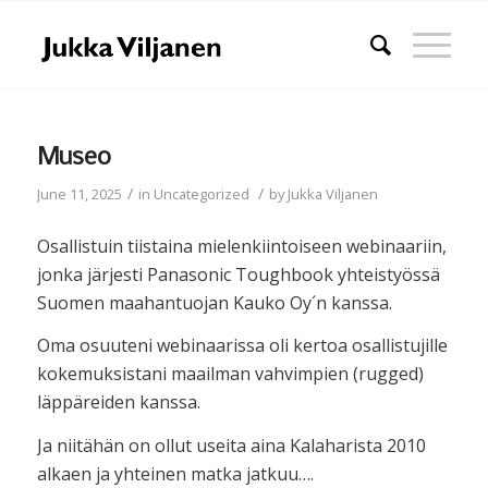
Museo
/
/
June 11, 2025
in
Uncategorized
by
Jukka Viljanen
Osallistuin tiistaina mielenkiintoiseen webinaariin,
jonka järjesti Panasonic Toughbook yhteistyössä
Suomen maahantuojan Kauko Oy´n kanssa.
Oma osuuteni webinaarissa oli kertoa osallistujille
kokemuksistani maailman vahvimpien (rugged)
läppäreiden kanssa.
Ja niitähän on ollut useita aina Kalaharista 2010
alkaen ja yhteinen matka jatkuu….