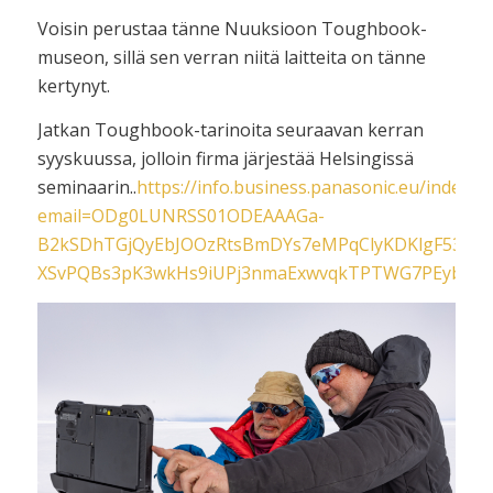
Voisin perustaa tänne Nuuksioon Toughbook-
museon, sillä sen verran niitä laitteita on tänne
kertynyt.
Jatkan Toughbook-tarinoita seuraavan kerran
syyskuussa, jolloin firma järjestää Helsingissä
seminaarin..
https://info.business.panasonic.eu/index.
email=ODg0LUNRSS01ODEAAAGa-
B2kSDhTGjQyEbJOOzRtsBmDYs7eMPqClyKDKlgF53Wm
XSvPQBs3pK3wkHs9iUPj3nmaExwvqkTPTWG7PEybw