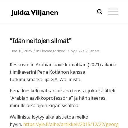
“Idän neitojen silmät”
/
/
June 10, 2025
in
Uncategorized
by
Jukka Viljanen
Keskustelin Arabian aavikkomatkan (2021) aikana
tiimikaverini Pena Kotiahon kanssa
tutkimusmatkailija G.A. Wallinista.
Pena lueskeli matkan aikana teosta, joka käsitteli
“Arabian aavikkoprofessoria” ja hän siteerasi
minulle aika ajoin kirjan sisältöä.
Wallinista löytyy aikalaistietoa melko
hyvin.
https://yle.fi/aihe/artikkeli/2015/12/22/georg-