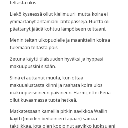
teltasta ulos.
Liekö kyseessä ollut kielimuuri, mutta koira ei
ymmärtänyt antamiani lähtöpasseja. Hurtta oli
päättänyt jäädä kohtuu lämpöiseen telttaani.
Menin teltan ulkopuolelle ja maanittelin koiraa
tulemaan teltasta pois.
Zetuna käytti tilaisuuden hyväksi ja hyppäsi
makuupussini sisään.
Siinä ei auttanut muuta, kun ottaa
makuualustasta kiinni ja raahata koira ulos
makuupusseineen päivineen. Harmi, ettei Pena
ollut kuvaamassa tuota hetkeä.
Matkatessaan kameilla pitkin aavikkoa Wallin
käytti (muiden beduiinien tapaan) samaa
taktiikkaa, jota olen kopioinut aavikko juoksujeni