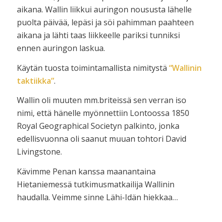
aikana. Wallin liikkui auringon noususta lähelle
puolta päivää, lepäsi ja söi pahimman paahteen
aikana ja lähti taas liikkeelle pariksi tunniksi
ennen auringon laskua.
Käytän tuosta toimintamallista nimitystä
“Wallinin
taktiikka”
.
Wallin oli muuten mm.briteissä sen verran iso
nimi, että hänelle myönnettiin Lontoossa 1850
Royal Geographical Societyn palkinto, jonka
edellisvuonna oli saanut muuan tohtori David
Livingstone.
Kävimme Penan kanssa maanantaina
Hietaniemessä tutkimusmatkailija Wallinin
haudalla. Veimme sinne Lähi-Idän hiekkaa…