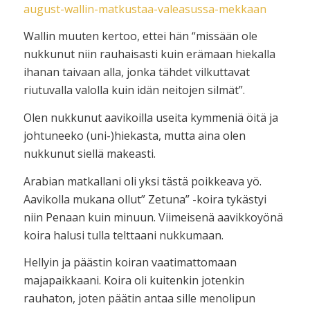
august-wallin-matkustaa-valeasussa-mekkaan
Wallin muuten kertoo, ettei hän “missään ole
nukkunut niin rauhaisasti kuin erämaan hiekalla
ihanan taivaan alla, jonka tähdet vilkuttavat
riutuvalla valolla kuin idän neitojen silmät”.
Olen nukkunut aavikoilla useita kymmeniä öitä ja
johtuneeko (uni-)hiekasta, mutta aina olen
nukkunut siellä makeasti.
Arabian matkallani oli yksi tästä poikkeava yö.
Aavikolla mukana ollut” Zetuna” -koira tykästyi
niin Penaan kuin minuun. Viimeisenä aavikkoyönä
koira halusi tulla telttaani nukkumaan.
Hellyin ja päästin koiran vaatimattomaan
majapaikkaani. Koira oli kuitenkin jotenkin
rauhaton, joten päätin antaa sille menolipun