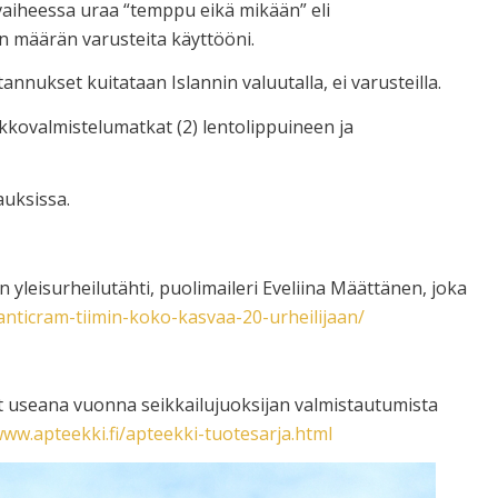
vaiheessa uraa “temppu eikä mikään” eli
n määrän varusteita käyttööni.
nnukset kuitataan Islannin valuutalla, ei varusteilla.
kovalmistelumatkat (2) lentolippuineen ja
auksissa.
yleisurheilutähti, puolimaileri Eveliina Määttänen, joka
/anticram-tiimin-koko-kasvaa-20-urheilijaan/
 useana vuonna seikkailujuoksijan valmistautumista
www.apteekki.fi/apteekki-tuotesarja.html