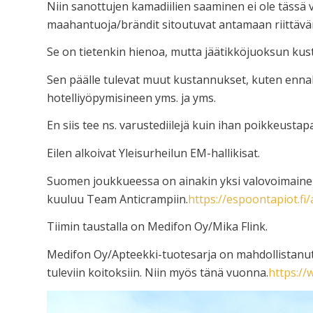
Niin sanottujen kamadiilien saaminen ei ole tässä 
maahantuoja/brändit sitoutuvat antamaan riittävä
Se on tietenkin hienoa, mutta jäätikköjuoksun kusta
Sen päälle tulevat muut kustannukset, kuten ennak
hotelliyöpymisineen yms. ja yms.
En siis tee ns. varustediilejä kuin ihan poikkeustap
Eilen alkoivat Yleisurheilun EM-hallikisat.
Suomen joukkueessa on ainakin yksi valovoimainen 
kuuluu Team Anticrampiin.
https://espoontapiot.fi
Tiimin taustalla on Medifon Oy/Mika Flink.
Medifon Oy/Apteekki-tuotesarja on mahdollistanut
tuleviin koitoksiin. Niin myös tänä vuonna.
https://