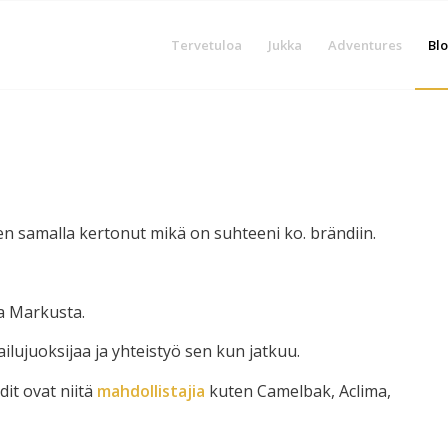
Tervetuloa
Jukka
Adventures
Blo
len samalla kertonut mikä on suhteeni ko. brändiin.
a Markusta.
ilujuoksijaa ja yhteistyö sen kun jatkuu.
it ovat niitä
mahdollistajia
kuten Camelbak, Aclima,