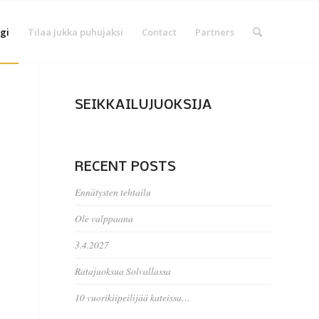
gi
Tilaa Jukka puhujaksi
Contact
Partners
SEIKKAILUJUOKSIJA
RECENT POSTS
Ennätysten tehtailu
Ole valppaana
3.4.2027
Ratajuoksua Solvallassa
10 vuorikiipeilijää kateissa…