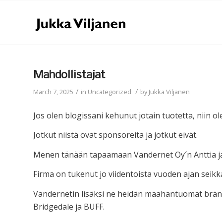
Mahdollistajat
/
/
March 7, 2025
in
Uncategorized
by
Jukka Viljanen
Jos olen blogissani kehunut jotain tuotetta, niin o
Jotkut niistä ovat sponsoreita ja jotkut eivät.
Menen tänään tapaamaan Vandernet Oy´n Anttia j
Firma on tukenut jo viidentoista vuoden ajan seikka
Vandernetin lisäksi ne heidän maahantuomat bränd
Bridgedale ja BUFF.